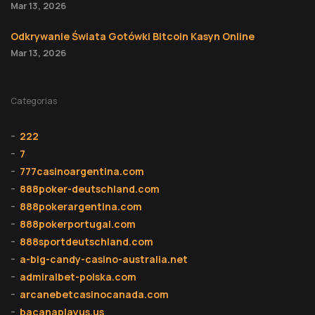
Mar 13, 2026
Odkrywanie Świata Gotówki Bitcoin Kasyn Online
Mar 13, 2026
Categorias
222
7
777casinoargentina.com
888poker-deutschland.com
888pokerargentina.com
888pokerportugal.com
888sportdeutschland.com
a-big-candy-casino-australia.net
admiralbet-polska.com
arcanebetcasinocanada.com
bacanaplayus.us