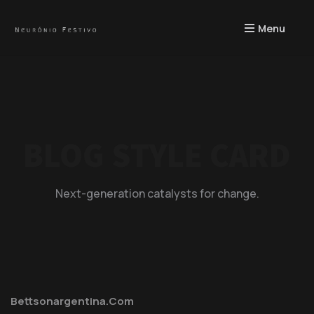
Menu
BLOG STYLE CARD
Next-generation catalysts for change.
Bettsonargentina.com