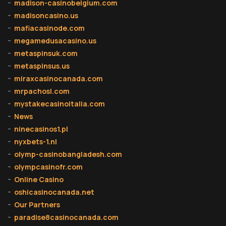
madison-casinobelgium.com
madisoncasino.us
mafiacasinode.com
megamedusacasino.us
metaspinsuk.com
metaspinsus.us
miraxcasinocanada.com
mrpachosl.com
mystakecasinoitalia.com
News
ninecasinos1.pl
nyxbets-1.nl
olymp-casinobangladesh.com
olympcasinofr.com
Online Casino
oshicasinocanada.net
Our Partners
paradise8casinocanada.com