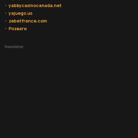
yabbycasinocanada.net
yajuego.us
zebetfrance.com
Розваги
Newsletter