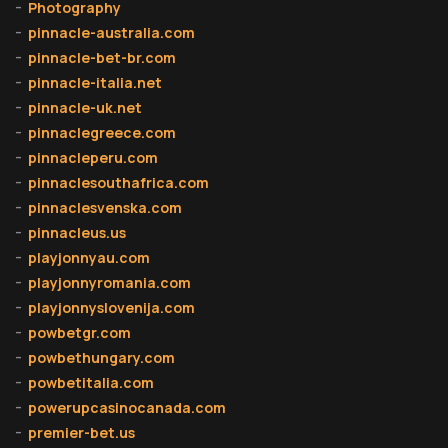
Photography
pinnacle-australia.com
pinnacle-bet-br.com
pinnacle-italia.net
pinnacle-uk.net
pinnaclegreece.com
pinnacleperu.com
pinnaclesouthafrica.com
pinnaclesvenska.com
pinnacleus.us
playjonnyau.com
playjonnyromania.com
playjonnyslovenija.com
powbetgr.com
powbethungary.com
powbetitalia.com
powerupcasinocanada.com
premier-bet.us