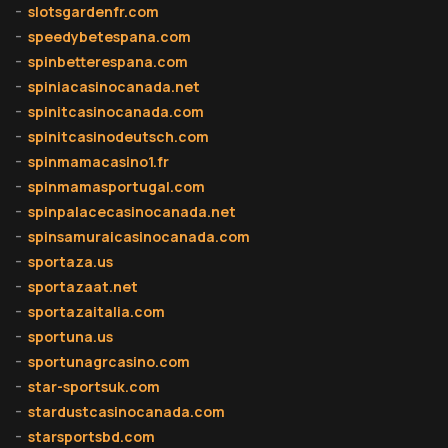
slotsgardenfr.com
speedybetespana.com
spinbetterespana.com
spiniacasinocanada.net
spinitcasinocanada.com
spinitcasinodeutsch.com
spinmamacasino1.fr
spinmamasportugal.com
spinpalacecasinocanada.net
spinsamuraicasinocanada.com
sportaza.us
sportazaat.net
sportazaitalia.com
sportuna.us
sportunagrcasino.com
star-sportsuk.com
stardustcasinocanada.com
starsportsbd.com