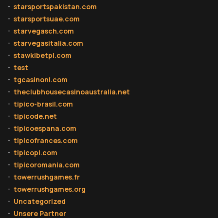
starsportspakistan.com
starsportsuae.com
starvegasch.com
starvegasitalia.com
stawkibetpl.com
test
tgcasinonl.com
theclubhousecasinoaustralia.net
tipico-brasil.com
tipicode.net
tipicoespana.com
tipicofrances.com
tipicopl.com
tipicoromania.com
towerrushgames.fr
towerrushgames.org
Uncategorized
Unsere Partner