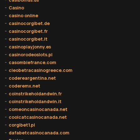
Casino
casino online
casinocorgibet.de
casinocorgibet.fr
casinocorgibet.it
casinoplayjonny.es
casinorodeoslots.pl
casombiefrance.com
cleobetracasinogreece.com
codereargentina.net
coderemx.net
coinstrikeholdandwin.fr
coinstrikeholdandwin.it
comeoncasinocanada.net
coolcatcasinocanada.net
corgibet1.pl
dafabetcasinocanada.com