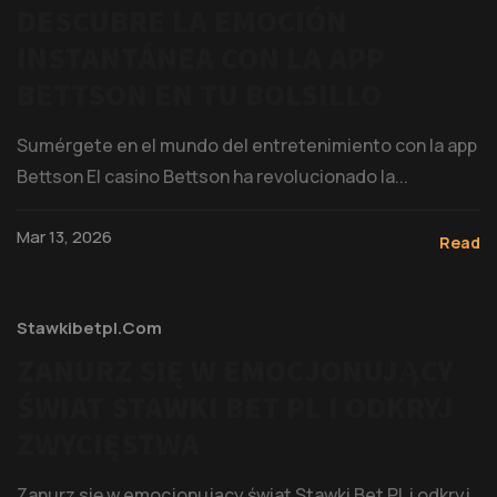
DESCUBRE LA EMOCIÓN
INSTANTÁNEA CON LA APP
BETTSON EN TU BOLSILLO
Sumérgete en el mundo del entretenimiento con la app
Bettson El casino Bettson ha revolucionado la...
Mar 13, 2026
Read
Stawkibetpl.com
ZANURZ SIĘ W EMOCJONUJĄCY
ŚWIAT STAWKI BET PL I ODKRYJ
ZWYCIĘSTWA
Zanurz się w emocjonujący świat Stawki Bet PL i odkryj