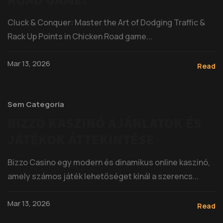
Cluck & Conquer: Master the Art of Dodging Traffic &
Rack Up Points in Chicken Road game...
Mar 13, 2026
Read
Sem Categoria
BIZZO KASZINÓ AJÁNLATOK ÉS
JÁTÉKOK ÁTTEKINTÉSE
Bizzo Casino egy modern és dinamikus online kaszinó,
amely számos játék lehetőséget kínál a szerencs...
Mar 13, 2026
Read