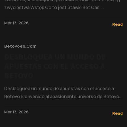
zwycięstwa Wstęp Co to jest Stawki Bet Casi...
Mar 13, 2026
Read
Betovoes.com
DESBLOQUEA UN MUNDO DE
APUESTAS CON EL ACCESO A
BETOVO
Desbloquea un mundo de apuestas con el acceso a
Betovo Bienvenido al apasionante universo de Betovo...
Mar 13, 2026
Read