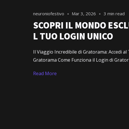
neuroniofestivo
Mar 3, 2026
3 min read
SCOPRI IL MONDO ESCL
L TUO LOGIN UNICO
Il Viaggio Incredibile di Gratorama: Accedi 
Gratorama Come Funziona il Login di Grator
Read More