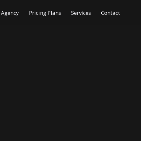
e Agency
Pricing Plans
Services
Contact