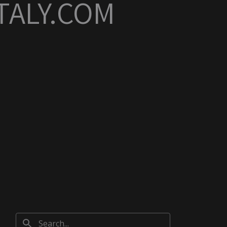
TALY.COM