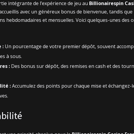
tie intégrante de l’expérience de jeu au
Billionairespin Ca
ccueillis avec un généreux bonus de bienvenue, tandis que 
ns hebdomadaires et mensuelles. Voici quelques-unes des o
 :
Un pourcentage de votre premier dépôt, souvent accompa
es à sous.
res :
Des bonus sur dépôt, des remises en cash et des tourn
ité :
Accumulez des points pour chaque mise et échangez-l
ves.
abilité