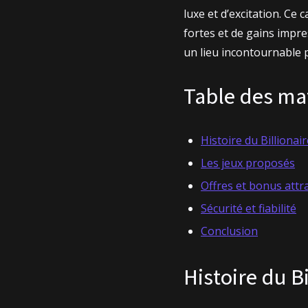
luxe et d’excitation. Ce
fortes et de gains impre
un lieu incontournable 
Table des ma
Histoire du Billionai
Les jeux proposés
Offres et bonus attra
Sécurité et fiabilité
Conclusion
Histoire du B