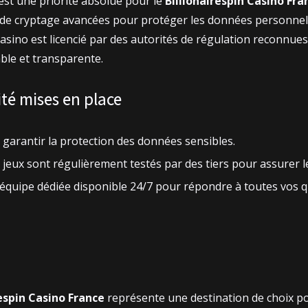
est une priorité absolue pour le
Billionairespin Casino Fra
s de cryptage avancées pour protéger les données personnel
e casino est licencié par des autorités de régulation reconnue
ble et transparente.
té mises en place
garantir la protection des données sensibles.
jeux sont régulièrement testés par des tiers pour assurer l
quipe dédiée disponible 24/7 pour répondre à toutes vos q
respin Casino France
représente une destination de choix po