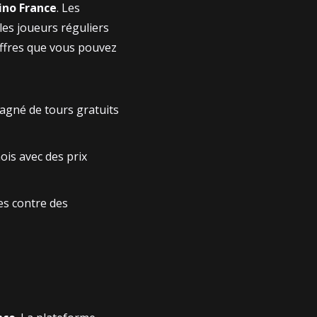
sino France
. Les
les joueurs réguliers
ffres que vous pouvez
gné de tours gratuits
ois avec des prix
es contre des