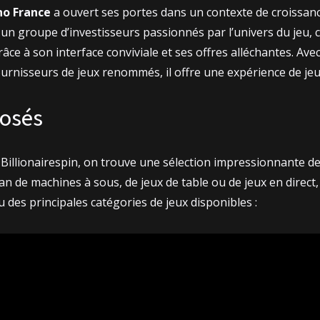
no France
a ouvert ses portes dans un contexte de croissan
 un groupe d’investisseurs passionnés par l’univers du jeu, c
ce à son interface conviviale et ses offres alléchantes. Ave
ournisseurs de jeux renommés, il offre une expérience de je
posés
Billionairespin, on trouve une sélection impressionnante de
n de machines à sous, de jeux de table ou de jeux en direct
 des principales catégories de jeux disponibles :