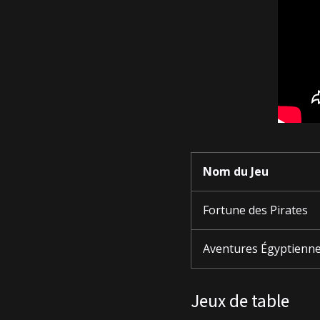
Nom du Jeu
Fortune des Pirates
Aventures Égyptienn
Jeux de table