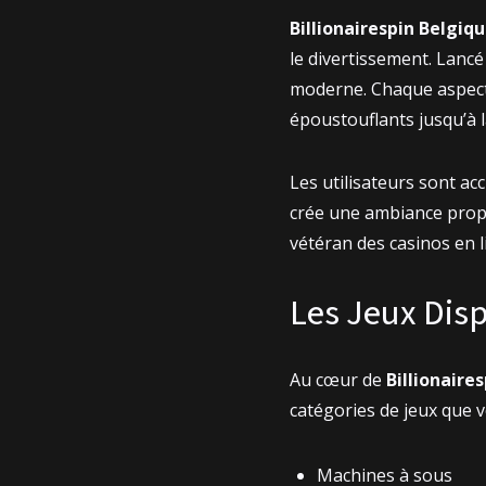
Billionairespin Belgiq
le divertissement. Lancé
moderne. Chaque aspect 
époustouflants jusqu’à la
Les utilisateurs sont acc
crée une ambiance propic
vétéran des casinos en 
Les Jeux Dis
Au cœur de
Billionaire
catégories de jeux que 
Machines à sous