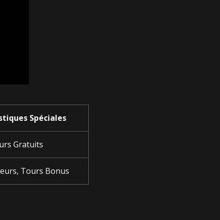
stiques Spéciales
urs Gratuits
teurs, Tours Bonus