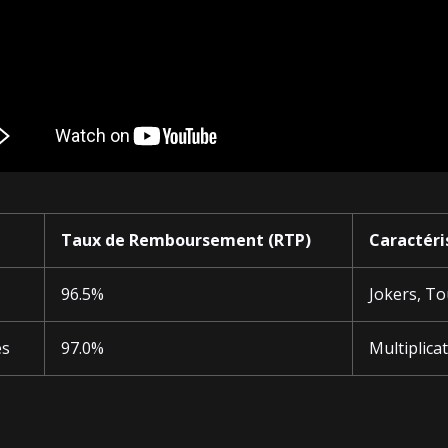
Taux de Remboursement (RTP)
Caractéri
96.5%
Jokers, To
es
97.0%
Multiplica