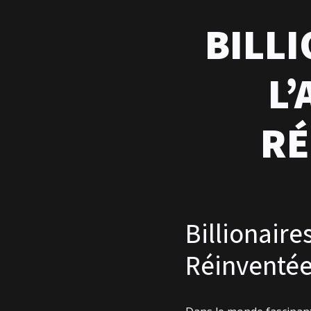
BILL
L’
RÉ
Billionaire
Réinventée