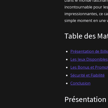
Dans le monde fascinant
incontournable pour les
impressionnantes, ce c
simple moment en une vé
Table des Ma
Présentation de Bill
Les Jeux Disponibles
Les Bonus et Promo
Sécurité et Fiabilité
Conclusion
Présentation 