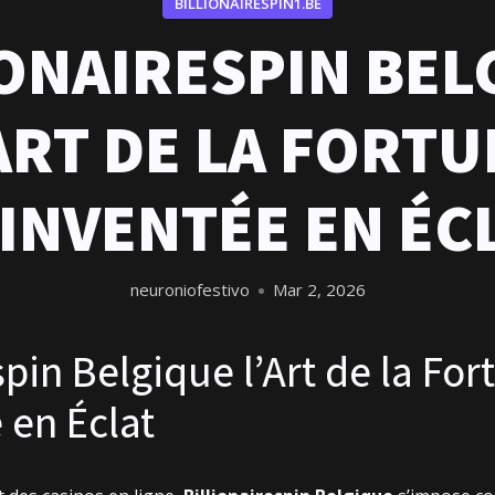
BILLIONAIRESPIN1.BE
IONAIRESPIN BEL
ART DE LA FORT
INVENTÉE EN ÉC
neuroniofestivo
Mar 2, 2026
spin Belgique l’Art de la Fo
 en Éclat