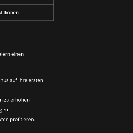
Millionen
elern einen
us auf ihre ersten
en zu erhöhen.
gen.
en profitieren.