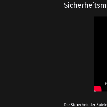
Sicherheits
Die Sicherheit der Spiel