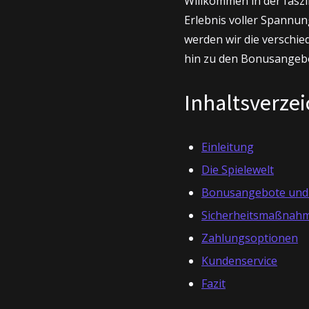
Willkommen in der fasz
Erlebnis voller Spannun
werden wir die verschi
hin zu den Bonusangebo
Inhaltsverzei
Einleitung
Die Spielewelt
Bonusangebote und
Sicherheitsmaßnah
Zahlungsoptionen
Kundenservice
Fazit