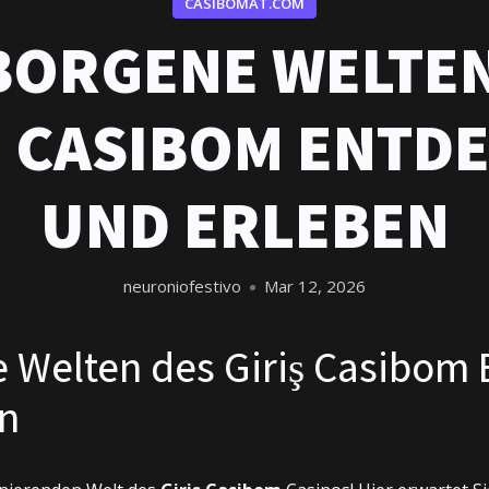
CASIBOMAT.COM
BORGENE WELTEN
Ş CASIBOM ENTD
UND ERLEBEN
neuroniofestivo
Mar 12, 2026
 Welten des Giriş Casibom
n