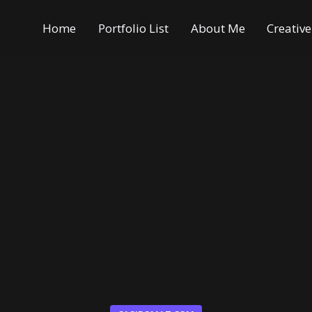
Home
Portfolio List
About Me
Creativ