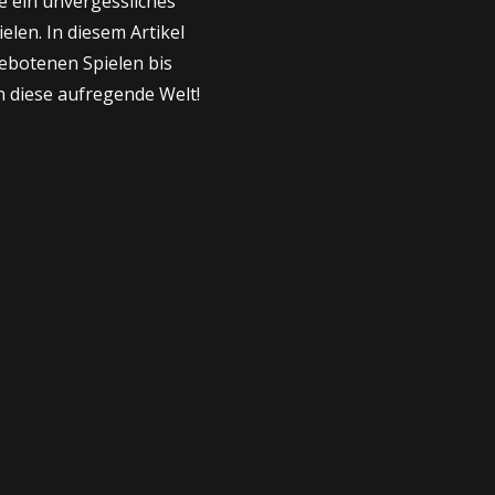
e ein unvergessliches
len. In diesem Artikel
ebotenen Spielen bis
 diese aufregende Welt!