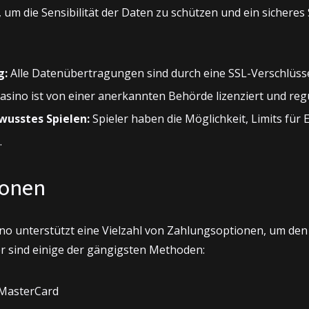
um die Sensibilität der Daten zu schützen und ein sicheres
g:
Alle Datenübertragungen sind durch eine SSL-Verschlüss
sino ist von einer anerkannten Behörde lizenziert und regu
usstes Spielen:
Spieler haben die Möglichkeit, Limits für
.
ionen
no unterstützt eine Vielzahl von Zahlungsoptionen, um den
Hier sind einige der gängigsten Methoden:
 MasterCard