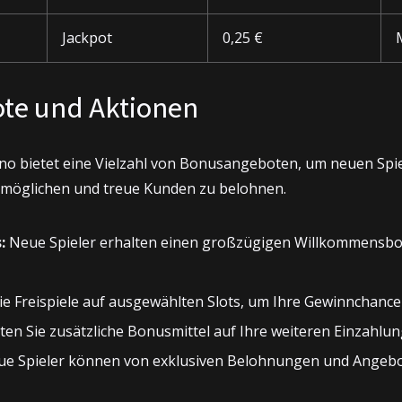
Jackpot
0,25 €
te und Aktionen
no bietet eine Vielzahl von Bonusangeboten, um neuen Spi
rmöglichen und treue Kunden zu belohnen.
:
Neue Spieler erhalten einen großzügigen Willkommensbon
e Freispiele auf ausgewählten Slots, um Ihre Gewinnchanc
ten Sie zusätzliche Bonusmittel auf Ihre weiteren Einzahlun
e Spieler können von exklusiven Belohnungen und Angebot