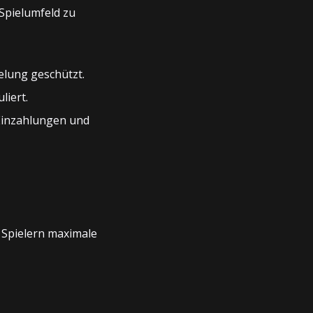
 Spielumfeld zu
elung geschützt.
liert.
 Einzahlungen und
 Spielern maximale