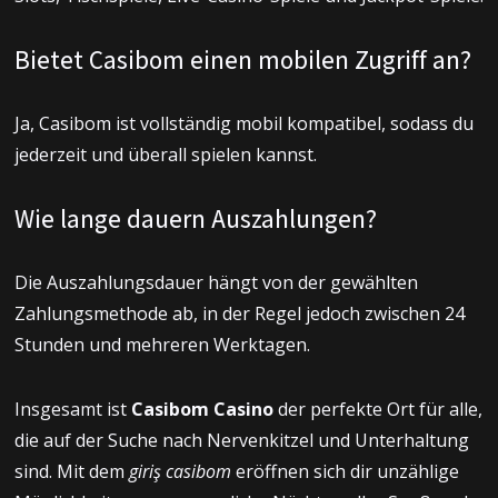
Bietet Casibom einen mobilen Zugriff an?
Ja, Casibom ist vollständig mobil kompatibel, sodass du
jederzeit und überall spielen kannst.
Wie lange dauern Auszahlungen?
Die Auszahlungsdauer hängt von der gewählten
Zahlungsmethode ab, in der Regel jedoch zwischen 24
Stunden und mehreren Werktagen.
Insgesamt ist
Casibom Casino
der perfekte Ort für alle,
die auf der Suche nach Nervenkitzel und Unterhaltung
sind. Mit dem
giriş casibom
eröffnen sich dir unzählige