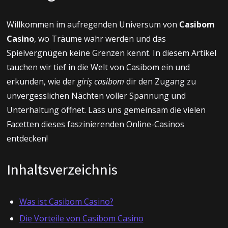
Willkommen im aufregenden Universum von
Casibom
Casino
, wo Träume wahr werden und das
Spielvergnügen keine Grenzen kennt. In diesem Artikel
tauchen wir tief in die Welt von Casibom ein und
erkunden, wie der
giriş casibom
dir den Zugang zu
unvergesslichen Nächten voller Spannung und
Unterhaltung öffnet. Lass uns gemeinsam die vielen
Facetten dieses faszinierenden Online-Casinos
entdecken!
Inhaltsverzeichnis
Was ist Casibom Casino?
Die Vorteile von Casibom Casino