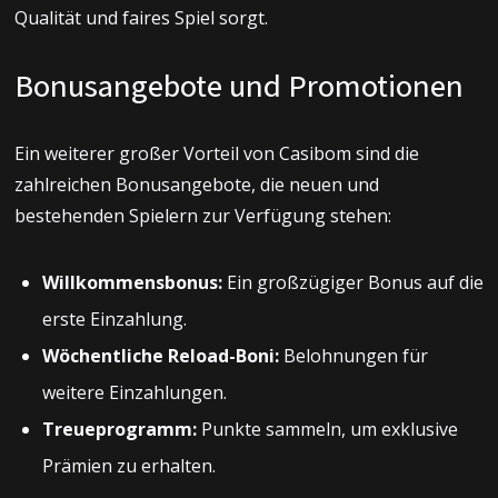
Qualität und faires Spiel sorgt.
Bonusangebote und Promotionen
Ein weiterer großer Vorteil von Casibom sind die
zahlreichen Bonusangebote, die neuen und
bestehenden Spielern zur Verfügung stehen:
Willkommensbonus:
Ein großzügiger Bonus auf die
erste Einzahlung.
Wöchentliche Reload-Boni:
Belohnungen für
weitere Einzahlungen.
Treueprogramm:
Punkte sammeln, um exklusive
Prämien zu erhalten.