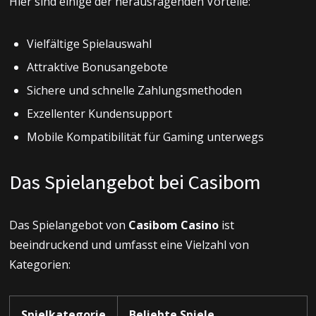
Hier sind einige der herausragenden Vorteile:
Vielfältige Spielauswahl
Attraktive Bonusangebote
Sichere und schnelle Zahlungsmethoden
Exzellenter Kundensupport
Mobile Kompatibilität für Gaming unterwegs
Das Spielangebot bei Casibom
Das Spielangebot von
Casibom Casino
ist
beeindruckend und umfasst eine Vielzahl von
Kategorien:
Spielkategorie
Beliebte Spiele