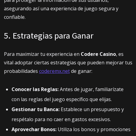
para proteger la información de sus usuarios,
asegurando así una experiencia de juego segura y
confiable.
5. Estrategias para Ganar
Para maximizar tu experiencia en
Codere Casino
, es
vital adoptar ciertas estrategias que pueden mejorar tus
probabilidades
coderemx.net
de ganar:
Conocer las Reglas:
Antes de jugar, familiarízate
con las reglas del juego específico que elijas.
Gestionar tu Banca:
Establece un presupuesto y
respétalo para no caer en gastos excesivos.
Aprovechar Bonos:
Utiliza los bonos y promociones