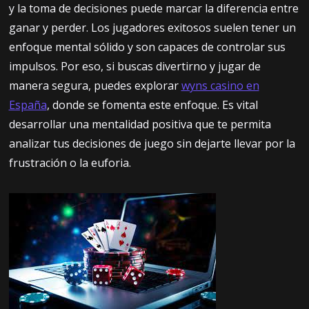
y la toma de decisiones puede marcar la diferencia entre
ganar y perder. Los jugadores exitosos suelen tener un
enfoque mental sólido y son capaces de controlar sus
impulsos. Por eso, si buscas divertirno y jugar de
manera segura, puedes explorar
wyns casino en
España
, donde se fomenta este enfoque. Es vital
desarrollar una mentalidad positiva que te permita
analizar tus decisiones de juego sin dejarte llevar por la
frustración o la euforia.