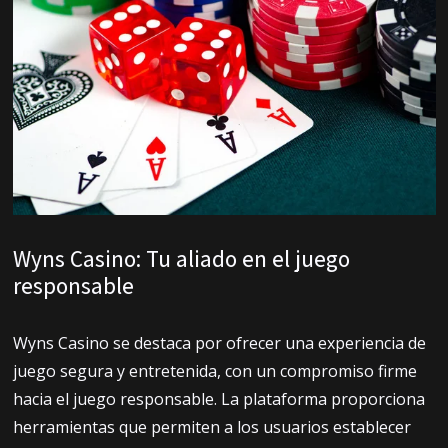
Wyns Casino: Tu aliado en el juego
responsable
Wyns Casino se destaca por ofrecer una experiencia de
juego segura y entretenida, con un compromiso firme
hacia el juego responsable. La plataforma proporciona
herramientas que permiten a los usuarios establecer