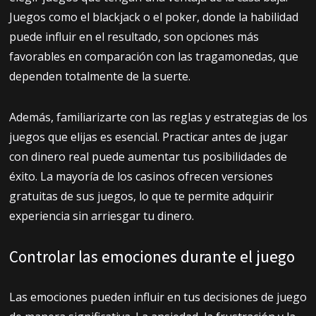
Juegos como el blackjack o el poker, donde la habilidad
puede influir en el resultado, son opciones más
favorables en comparación con las tragamonedas, que
dependen totalmente de la suerte.
Además, familiarizarte con las reglas y estrategias de los
juegos que elijas es esencial. Practicar antes de jugar
con dinero real puede aumentar tus posibilidades de
éxito. La mayoría de los casinos ofrecen versiones
gratuitas de sus juegos, lo que te permite adquirir
experiencia sin arriesgar tu dinero.
Controlar las emociones durante el juego
Las emociones pueden influir en tus decisiones de juego