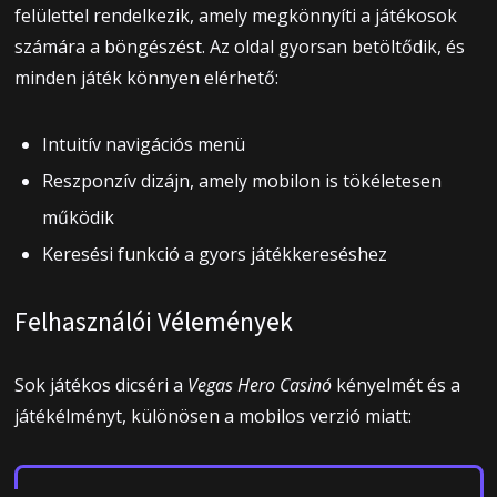
felülettel rendelkezik, amely megkönnyíti a játékosok
számára a böngészést. Az oldal gyorsan betöltődik, és
minden játék könnyen elérhető:
Intuitív navigációs menü
Reszponzív dizájn, amely mobilon is tökéletesen
működik
Keresési funkció a gyors játékkereséshez
Felhasználói Vélemények
Sok játékos dicséri a
Vegas Hero Casinó
kényelmét és a
játékélményt, különösen a mobilos verzió miatt: