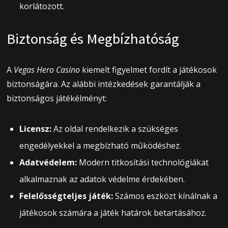
korlátozott.
Biztonság és Megbízhatóság
A
Vegas Hero Casino
kiemelt figyelmet fordít a játékosok
biztonságára. Az alábbi intézkedések garantálják a
biztonságos játékélményt:
Licensz:
Az oldal rendelkezik a szükséges
engedélyekkel a megbízható működéshez.
Adatvédelem:
Modern titkosítási technológiákat
alkalmaznak az adatok védelme érdekében.
Felelősségteljes játék:
Számos eszközt kínálnak a
játékosok számára a játék határok betartásához.