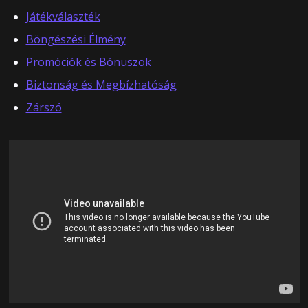
Játékválaszték
Böngészési Élmény
Promóciók és Bónuszok
Biztonság és Megbízhatóság
Zárszó