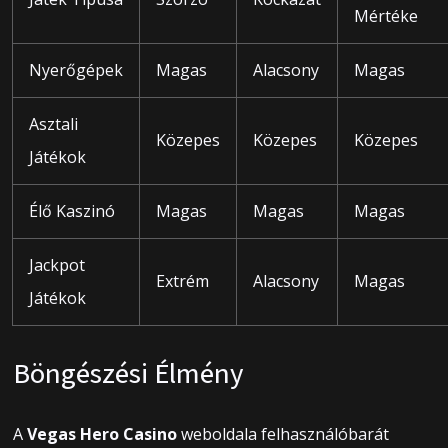
Mértéke
Nyerőgépek
Magas
Alacsony
Magas
Asztali
Közepes
Közepes
Közepes
Játékok
Élő Kaszinó
Magas
Magas
Magas
Jackpot
Extrém
Alacsony
Magas
Játékok
Böngészési Élmény
A
Vegas Hero Casino
weboldala felhasználóbarát