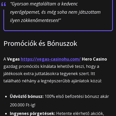
“Gyorsan megtaláltam a kedvenc
nyerőgépemet, és még soha nem játszottam
ilyen zökkenőmentesen!”
Promóciók és Bónuszok
A
Vegas
https://vegas-casinohu.com/
Hero Casino
gazdag promóciós kínálata lehetővé teszi, hogy a
játékosok extra juttatásokra tegyenek szert. Itt
található néhány a legnépszerűbb ajánlatok közül:
Üdvözlő bónusz:
100% első befizetési bónusz akár
200.000 Ft-ig!
Ingyenes pörgetések:
Hetente elérhető akciók,