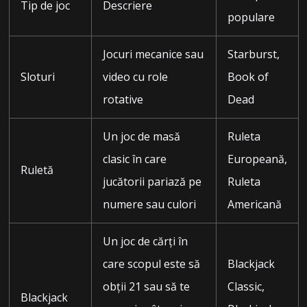
Tip de joc
Descriere
populare
Jocuri mecanice sau
Starburst,
Sloturi
video cu role
Book of
rotative
Dead
Un joc de masă
Ruleta
clasic în care
Europeană,
Ruletă
jucătorii pariază pe
Ruleta
numere sau culori
Americană
Un joc de cărți în
care scopul este să
Blackjack
obții 21 sau să te
Classic,
Blackjack