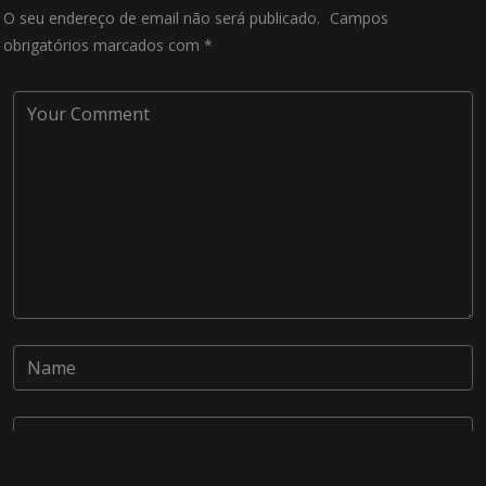
O seu endereço de email não será publicado.
Campos
obrigatórios marcados com
*