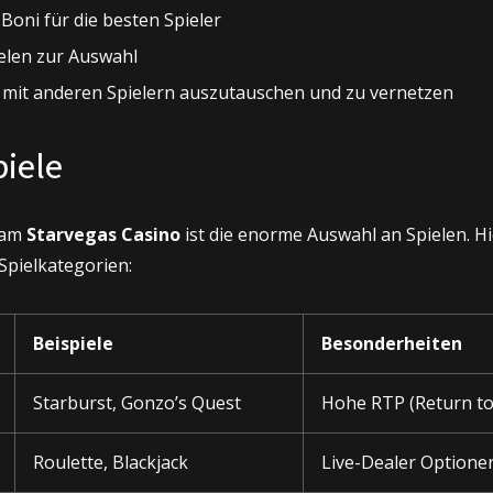
 Boni für die besten Spieler
ielen zur Auswahl
h mit anderen Spielern auszutauschen und zu vernetzen
piele
 am
Starvegas Casino
ist die enorme Auswahl an Spielen. Hi
Spielkategorien:
Beispiele
Besonderheiten
Starburst, Gonzo’s Quest
Hohe RTP (Return to
Roulette, Blackjack
Live-Dealer Optione