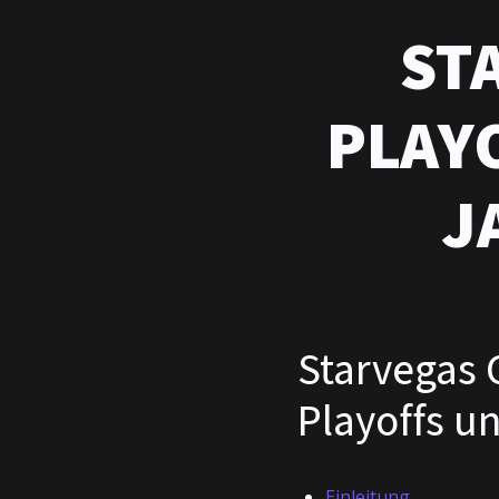
ST
PLAY
J
Starvegas 
Playoffs u
Einleitung