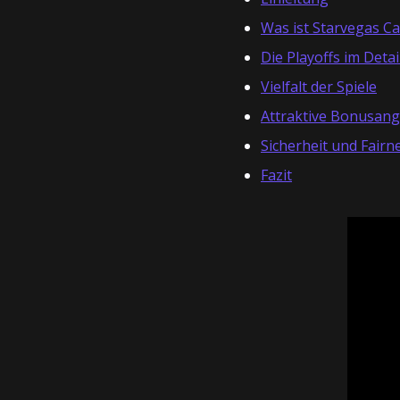
Was ist Starvegas Ca
Die Playoffs im Detai
Vielfalt der Spiele
Attraktive Bonusan
Sicherheit und Fairn
Fazit