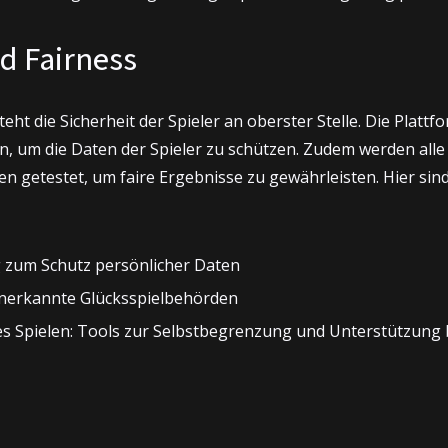
d Fairness
teht die Sicherheit der Spieler an oberster Stelle. Die Platt
 um die Daten der Spieler zu schützen. Zudem werden alle 
n getestet, um faire Ergebnisse zu gewährleisten. Hier sind
 zum Schutz persönlicher Daten
nerkannte Glücksspielbehörden
s Spielen: Tools zur Selbstbegrenzung und Unterstützung b