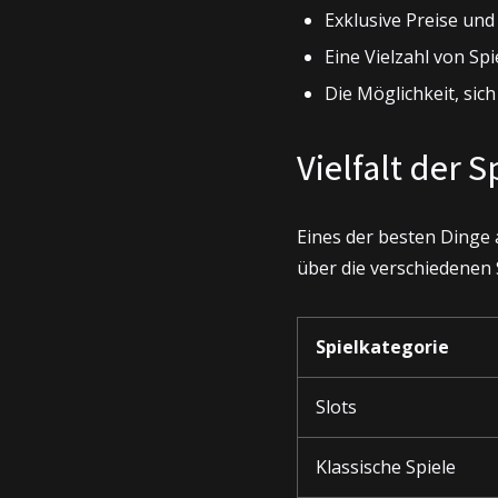
Exklusive Preise und
Eine Vielzahl von Sp
Die Möglichkeit, sic
Vielfalt der S
Eines der besten Dinge
über die verschiedenen 
Spielkategorie
Slots
Klassische Spiele