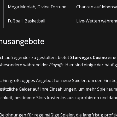
Mega Moolah, Divine Fortune
Chancen auf lebens
Fußball, Basketball
Live-Wetten während
onusangebote
ch aufregender zu gestalten, bietet
Starvegas Casino
eine 
sbesondere während der
Playoffs
. Hier sind einige der häuf
:
Ein großzügiges Angebot für neue Spieler, um den Einstieg
sätzliche Gelder auf Ihre Einzahlungen, um mehr Spielraum 
chkeit, bestimmte Slots kostenlos auszuprobieren und dab
Belohnungen für regelmäßige Spieler, die langfristig profit