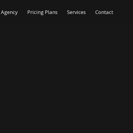
e Agency
Pricing Plans
Services
Contact