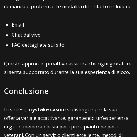
domanda o problema. Le modalità di contatto includono:
Email
Chat dal vivo
FAQ dettagliate sul sito
Questo approccio proattivo assicura che ogni giocatore
si senta supportato durante la sua esperienza di gioco.
Conclusione
In sintesi,
mystake casino
si distingue per la sua
offerta varia e accattivante, garantendo un’esperienza
di gioco memorabile sia per i principianti che per i
veterani. Con un servizio clienti eccellente, metodi di