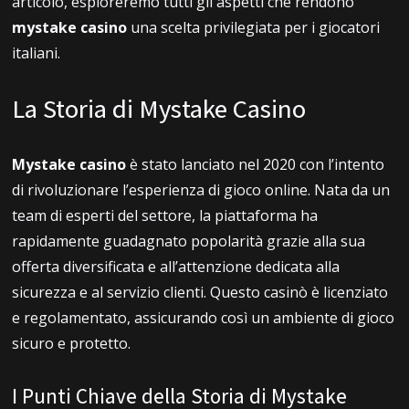
articolo, esploreremo tutti gli aspetti che rendono
mystake casino
una scelta privilegiata per i giocatori
italiani.
La Storia di Mystake Casino
Mystake casino
è stato lanciato nel 2020 con l’intento
di rivoluzionare l’esperienza di gioco online. Nata da un
team di esperti del settore, la piattaforma ha
rapidamente guadagnato popolarità grazie alla sua
offerta diversificata e all’attenzione dedicata alla
sicurezza e al servizio clienti. Questo casinò è licenziato
e regolamentato, assicurando così un ambiente di gioco
sicuro e protetto.
I Punti Chiave della Storia di Mystake