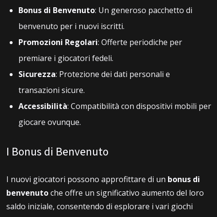
Bonus di Benvenuto
: Un generoso pacchetto di
benvenuto per i nuovi iscritti.
Promozioni Regolari
: Offerte periodiche per
premiare i giocatori fedeli.
Sicurezza
: Protezione dei dati personali e
transazioni sicure.
Accessibilità
: Compatibilità con dispositivi mobili per
giocare ovunque.
I Bonus di Benvenuto
I nuovi giocatori possono approfittare di un
bonus di
benvenuto
che offre un significativo aumento del loro
saldo iniziale, consentendo di esplorare i vari giochi