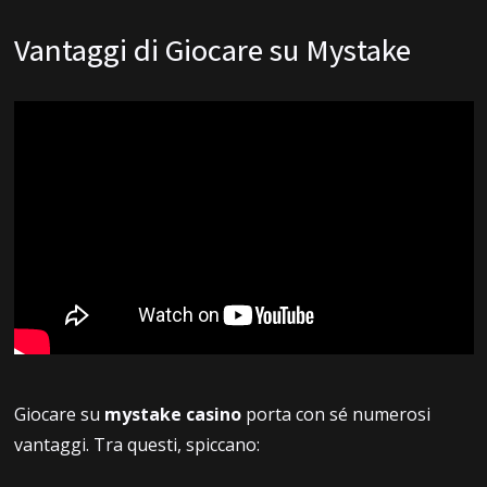
Vantaggi di Giocare su Mystake
Giocare su
mystake casino
porta con sé numerosi
vantaggi. Tra questi, spiccano: