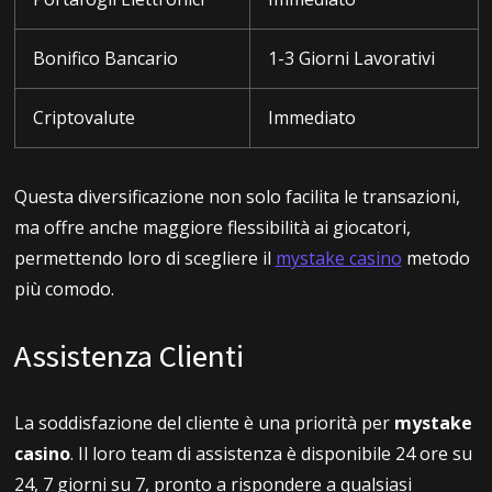
Bonifico Bancario
1-3 Giorni Lavorativi
Criptovalute
Immediato
Questa diversificazione non solo facilita le transazioni,
ma offre anche maggiore flessibilità ai giocatori,
permettendo loro di scegliere il
mystake casino
metodo
più comodo.
Assistenza Clienti
La soddisfazione del cliente è una priorità per
mystake
casino
. Il loro team di assistenza è disponibile 24 ore su
24, 7 giorni su 7, pronto a rispondere a qualsiasi