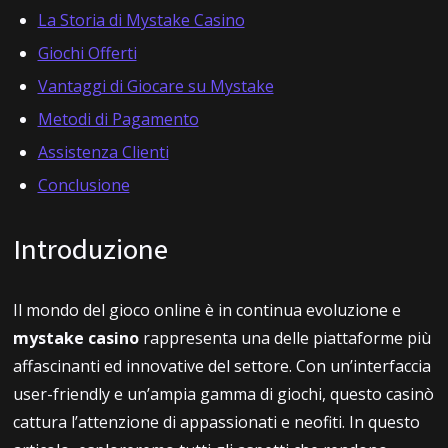
La Storia di Mystake Casino
Giochi Offerti
Vantaggi di Giocare su Mystake
Metodi di Pagamento
Assistenza Clienti
Conclusione
Introduzione
Il mondo del gioco online è in continua evoluzione e
mystake casino
rappresenta una delle piattaforme più
affascinanti ed innovative del settore. Con un’interfaccia
user-friendly e un’ampia gamma di giochi, questo casinò
cattura l’attenzione di appassionati e neofiti. In questo