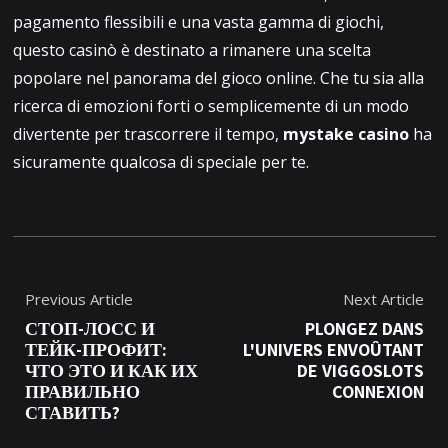
pagamento flessibili e una vasta gamma di giochi,
questo casinò è destinato a rimanere una scelta
popolare nel panorama del gioco online. Che tu sia alla
ricerca di emozioni forti o semplicemente di un modo
divertente per trascorrere il tempo,
mystake casino
ha
sicuramente qualcosa di speciale per te.
Previous Article
Next Article
СТОП-ЛОСС И
PLONGEZ DANS
ТЕЙК-ПРОФИТ:
L'UNIVERS ENVOÛTANT
ЧТО ЭТО И КАК ИХ
DE VIGGOSLOTS
ПРАВИЛЬНО
CONNEXION
СТАВИТЬ?