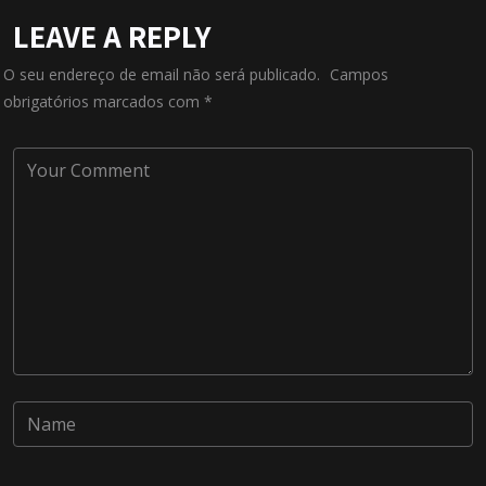
LEAVE A REPLY
O seu endereço de email não será publicado.
Campos
obrigatórios marcados com
*