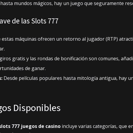
 hasta mundos mágicos, hay un juego que seguramente reso
ave de las Slots 777
estas máquinas ofrecen un retorno al jugador (RTP) atractiv
ar.
giros gratis y las rondas de bonificación son comunes, aña
tunidades de ganar.
:
Desde películas populares hasta mitología antigua, hay un
gos Disponibles
slots 777 juegos de casino
incluye varias categorías, que e