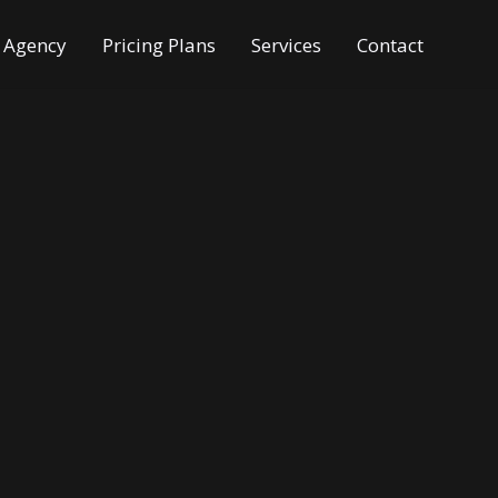
e Agency
Pricing Plans
Services
Contact