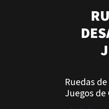
RU
DES
J
Ruedas de 
Juegos de 