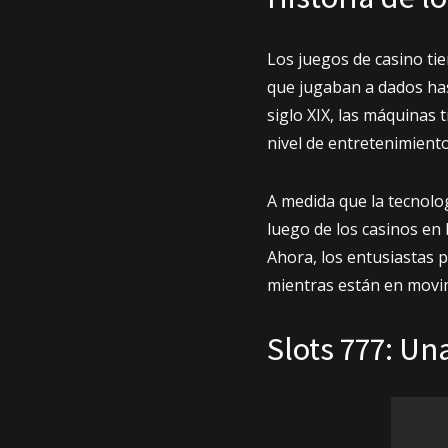
Los juegos de casino tie
que jugaban a dados ha
siglo XIX, las máquina
nivel de entretenimient
A medida que la tecnolo
luego de los casinos en
Ahora, los entusiastas 
mientras están en movi
Slots 777: Un