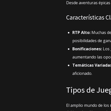
Desde aventuras épicas
Características Cl
RTP Alto:
Muchas de 
posibilidades de gan
Bonificaciones:
Los 
aumentando las opor
Temáticas Variadas
aficionado.
Tipos de Jue
El amplio mundo de los