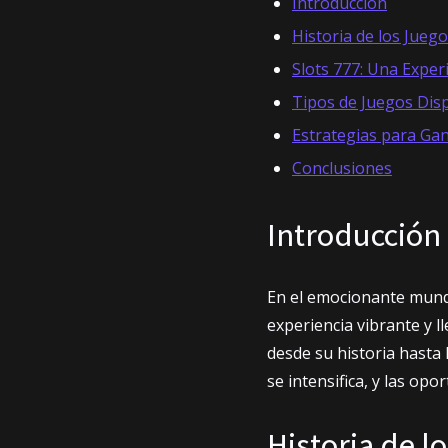
Introducción
Historia de los Jueg
Slots 777: Una Exper
Tipos de Juegos Dis
Estrategias para Ga
Conclusiones
Introducción
En el emocionante mun
experiencia vibrante y l
desde su historia hasta 
se intensifica, y las opo
Historia de l