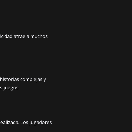
licidad atrae a muchos
historias complejas y
s juegos.
ealizada. Los jugadores