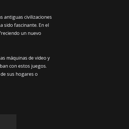
s antiguas civilizaciones
ha sido fascinante. En el
freciendo un nuevo
las máquinas de video y
aban con estos juegos.
d de sus hogares o