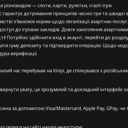
 різновидом — слоти, карти, рулетки, crash-ігри.
 гарантує дотримання принципів чесної гри та швидкі 
встві з’явилися норми щодо легалізації азартних послу
доступ до ігрових закладів. Довге захоплення азартним
і! Потрібно здійснити вхід в акаунт, перейти до розділу
ати суму депозиту та підтвердити операцію. Щодо недо
ура верифікації.
лий час перебував на Кіпрі, де спілкувався з російськи
звернути увагу, це зрозумілий та докладний інтерфейс о
жна за допомогою Visa/Mastercard, Apple Pay, GPay, чи т
нші сервіси на сайті наразі недоступні.