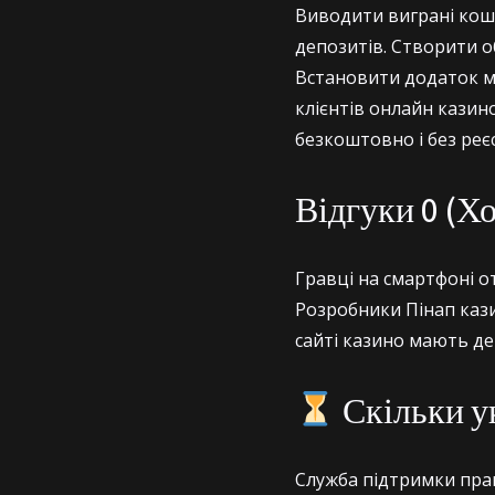
Виводити виграні кошти
депозитів. Створити о
Встановити додаток мо
клієнтів онлайн казин
безкоштовно і без реєс
Відгуки 0 (Хо
Гравці на смартфоні о
Розробники Пінап кази
сайті казино мають д
Скільки у
Служба підтримки прац