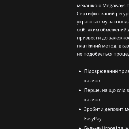
механікою Megaways та
Сертифікований ресурс
українському законода
осіб, яким обмежений 
призвести до залежност
платіжний метод, вказ
не подобається процед
Підозрюваний трива
казино.
Перше, на що слід 
казино.
Зробити депозит мо
EasyPay.
Будь-які ігрові та і