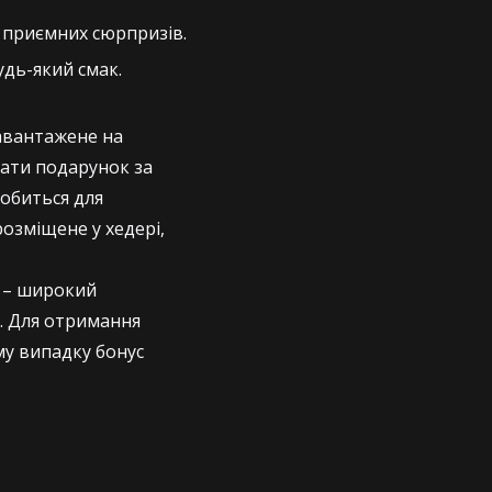
а приємних сюрпризів.
удь-який смак.
завантажене на
мати подарунок за
добиться для
розміщене у хедері,
а – широкий
x. Для отримання
му випадку бонус