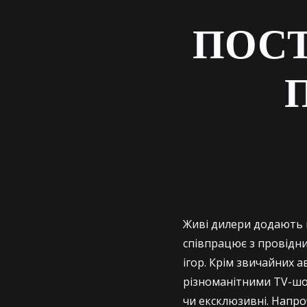
ПОСТ
Живі дилери додають щ
співпрацює з провідн
ігор. Крім звичайних а
різноманітними TV-шоу
чи ексклюзивні. Напро