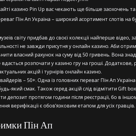
а сайті казино Pin Up вас чекають ще більше заохочень т
ереваг Пін Ап Україна – широкий асортимент слотів на б
узеїв світу придбав до своєї колекції найперше відео, 
льності не завжди присутня у онлайн казино. Аби отри
внити власний рахунок на суму від 50 гривень. Вона зна
не вдасться розпочати у казино гру на гроші. Додаткове, 
ктуальних акцій і турнірів онлайн казино.
овайдерів – 50+. Одна із головних переваг Пін Ап Україн
удь-який смак. Також серед акцій слід відмітити Gift bo
ити депозит протягом години після реєстрації, бо в іншо
ння верифікації є обов’язковим етапом для усіх гравців.
римки Пін Ап