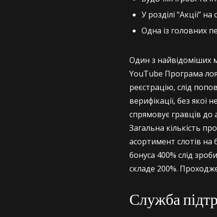
У розділі “Акції” н
Одна із головних п
Один з найвідоміших м
YouTube Програма лоя
реєстрацію, слід попо
верифікації, без якої 
спрямовує гравців до а
Загальна кількість пр
асортимент слотів на б
бонуса 400% слід зроб
складе 200%. Проходже
Служба підт