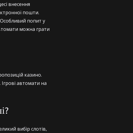
цесі внесення
ектронної пошти.
 Особливий попит у
автомати можна грати
ропозицій казино.
 Ігрові автомати на
і?
ликий вибір слотів,