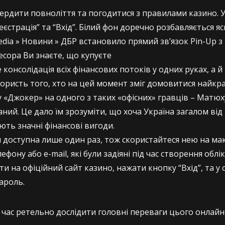
вердити повноліття та погодитися з правилами казино. 
еєстрація” та “Вхід”. Білий фон доречно розбавляється 
media » Новини » ДБР встановило прямий зв’язок Pin-Up з
есора Ви знаєте, що купуєте
консолідація всіх фінансових потоків у одних руках, а 
 користь того, хто на цей момент зміг домовитися найкр
 «Джокер» на одного з таких «офісних» гравців – Матюху
ний. Це дало їм зрозуміти, що хоча Україна загалом від 
ть значні фінансові вигоди.
 доступна лише один раз, тож скористайтеся нею на макс
ефону або e-mail, які були задіяні під час створення облі
и на офіційний сайт казино, нажати кнопку “Вхід”, та у 
пароль.
е час ретельно дослідити головні переваги цього онлай