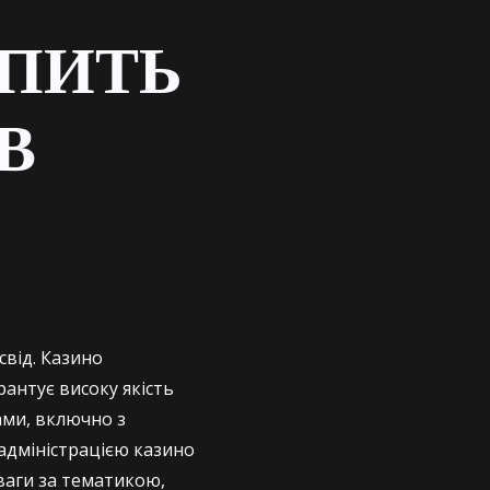
УПИТЬ
В
свід. Казино
антує високу якість
рами, включно з
адміністрацією казино
зваги за тематикою,