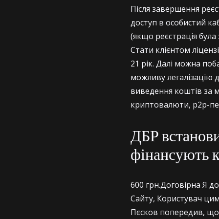
Після завершення реєс
доступ в особистий ка
(якщо реєстрація була 
Стати клієнтом ліценз
21 рік. Далі можна поб
можливу легалізацію 
виведення коштів за м
криптовалюти, p2p-пе
ДБР встанови
фінансують к
600 грн.Договірна Я 
Сайту, Користувач цим
Пєсков попередив, що 