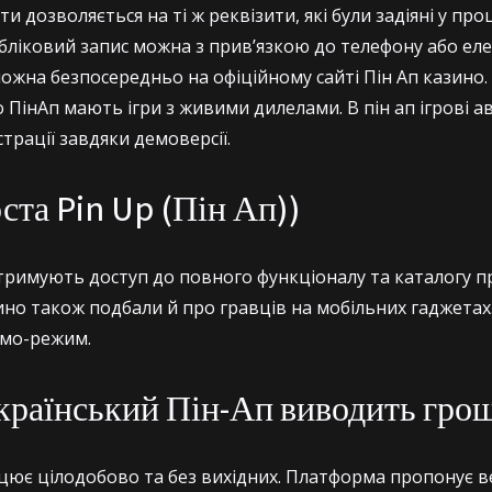
 дозволяється на ті ж реквізити, які були задіяні у про
бліковий запис можна з прив’язкою до телефону або ел
жна безпосередньо на офіційному сайті Пін Ап казино.
о ПінАп мають ігри з живими дилелами. В пін ап ігрові 
трації завдяки демоверсії.
ста Pin Up (Пін Ап))
тримують доступ до повного функціоналу та каталогу п
но також подбали й про гравців на мобільних гаджетах.
емо-режим.
країнський Пін-Ап виводить грош
ює цілодобово та без вихідних. Платформа пропонує ве