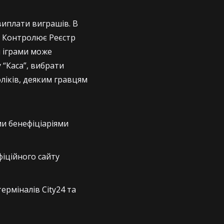
виплати виграшів. В
г. Контролює Реєстр
и іграми може
 “Каса”, вибрати
ліків, деяким гравцям
ми бенефіціаріями
фіційного сайту
ерміналів City24 та