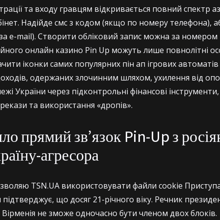
трації та входу гравцям відкривається повний спектр а
бінет. Надійде смс з кодом (якщо по номеру телефона), а
за e-mail). Створити обліковий запис можна за номером 
ійного онлайн казино Pin Up можуть лише повнолітні о
ачити іконки самих популярних пін ап ігрових автоматів
доходів, одержаних злочинним шляхом, ухилення від оп
ежі України через підконтрольні фінансові інструменти
рекази та використання «дропів».
ло прямий зв’язок Pin-Up з росі
раїну-агресора
дозволяю TSN.UA використовувати файли cookie Присту
 підтверджує, що досяг 21-річного віку. Речник президе
Вірменія не зможе одночасно бути членом двох блоків.