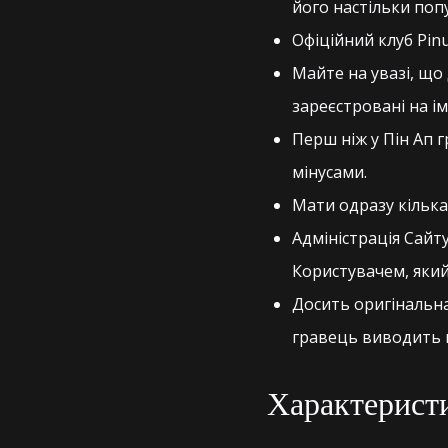
його настільки поп
Офіційний клуб Pin
Майте на увазі, що
зареєстровані на ім
Перш ніж у Пін Ап 
мінусами.
Мати одразу кілька
Адміністрація Сайту
Користувачем, який 
Досить оригінальна
гравець виводить г
Характеристи