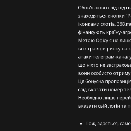
Обов’язково слід підт
знаходяться кнопки “Р
іконками слотів. 368.
фінансують країну-агр
Метою Офісу є не лише 
всіх гравців ринку на
атаки телеграм-каналу
що ніхто не застрахова
вони особисто отримую
Ця бонусна пропозиція
слід вказати номер тел
Необхідно лише перейт
вказати свій логін та 
Тож, здається, сам