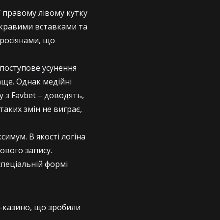
У правому лівому кутку
яскравими вставками та
 росіянами, що
й поступове усунення
аще. Однак медійні
 з Favbet – доводять,
таких змін не виграє,
имум. В якості логіна
кового запису.
спеціальній формі
н-казино, що зробили