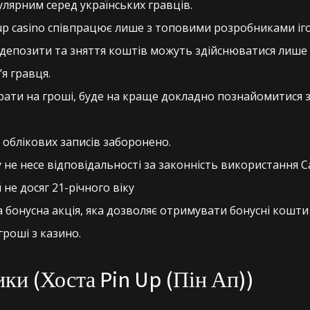
улярним серед українських гравців.
up casino співпрацює лише з топовими розробниками іго
 депозити та зняття коштів можуть здійснюватися лише з
’я гравця.
грати на гроші, буде на краще докладно познайомитися 
 облікових записів заборонено.
 не несе відповідальності за законність використання Са
не досяг 21-річного віку
 бонусна акція, яка дозволяє отримувати бонусні кошти
роші з казино.
ки (Хоста Pin Up (Пін Ап))