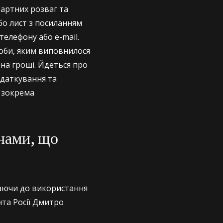
зартних розваг та
бо лист з посиланням
телефону або e-mail.
соби, яким виповнилося
 на гроші. Йдеться про
одаткування та
, зокрема
янами, що
паючи до використання
нта Росії Дмитро