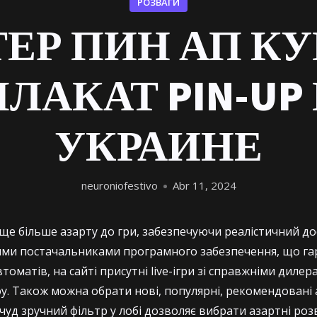
РОЗВАГИ
ЕР ПИН АП К
ПЛАКАТ PIN-UP 
УКРАИНЕ
neuroniofestivo
Abr 11, 2024
е більше азарту до гри, забезпечуючи реалістичний до
ими постачальниками програмного забезпечення, що гар
втоматів, на сайті присутні live-ігри зі справжніми диле
. Також можна обрати нові, популярні, рекомендовані 
чуд зручний фільтр у лобі дозволяє вибрати азартні ро