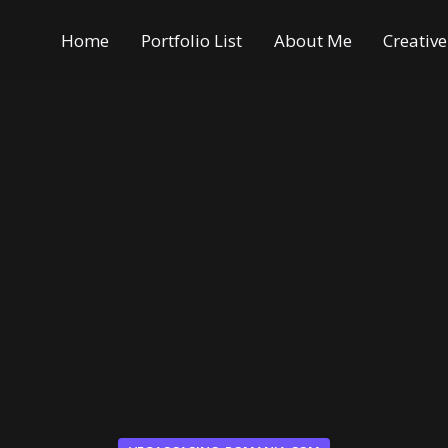
Home
Portfolio List
About Me
Creativ