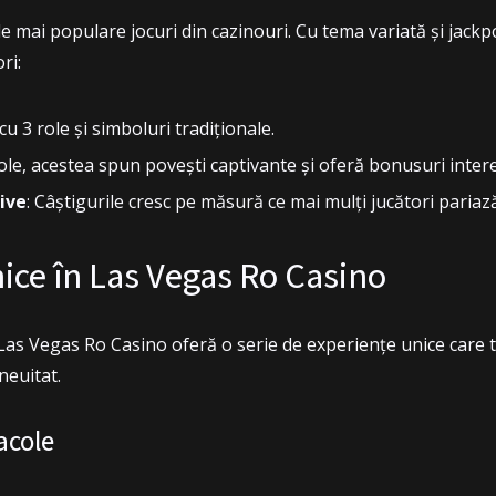
le mai populare jocuri din cazinouri. Cu tema variată și jackp
ri:
 cu 3 role și simboluri tradiționale.
role, acestea spun povești captivante și oferă bonusuri inter
ive
: Câștigurile cresc pe măsură ce mai mulți jucători pariază
ice în Las Vegas Ro Casino
 Las Vegas Ro Casino oferă o serie de experiențe unice care
neuitat.
acole