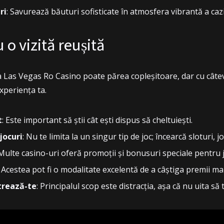
ri
: Savurează băuturi sofisticate în atmosfera vibrantă a caz
 o vizită reușită
la Las Vegas Ro Casino poate părea copleșitoare, dar cu câteva
xperiența ta.
t
: Este important să știi cât ești dispus să cheltuiești.
jocuri
: Nu te limita la un singur tip de joc; încearcă sloturi, 
 Multe casino-uri oferă promoții și bonusuri speciale pentru j
: Acestea pot fi o modalitate excelentă de a câștiga premii mar
trează-te
: Principalul scop este distracția, așa că nu uita să