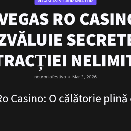
VEGASCASINO-ROMANIA.COM
 VEGAS RO CASINO
ZVĂLUIE SECRET
TRACȚIEI NELIMI
neuroniofestivo
Mar 3, 2026
o Casino: O călătorie plină