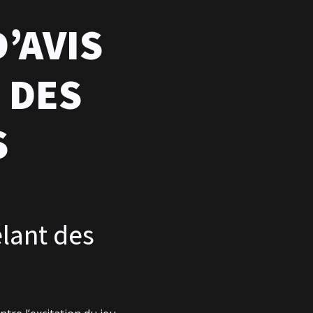
’AVIS
 DES
S
élant des