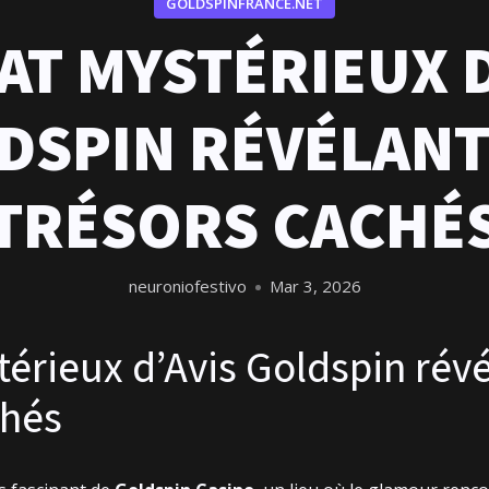
GOLDSPINFRANCE.NET
LAT MYSTÉRIEUX D
DSPIN RÉVÉLANT
TRÉSORS CACHÉ
neuroniofestivo
Mar 3, 2026
térieux d’Avis Goldspin rév
chés