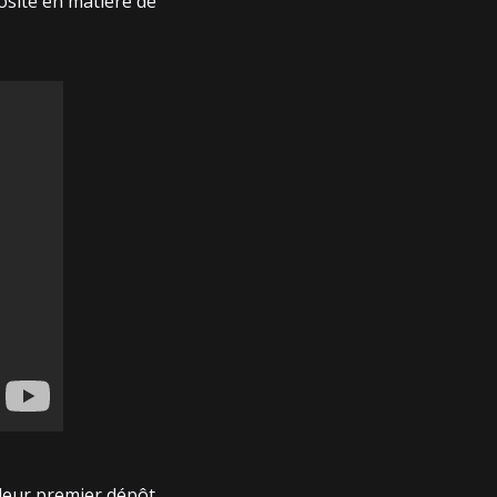
osité en matière de
leur premier dépôt,