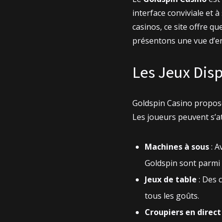
interface conviviale et 
casinos, ce site offre q
présentons une vue d’en
Les Jeux Dis
Goldspin Casino propose
Les joueurs peuvent s’at
Machines à sous
: A
Goldspin sont parmi 
Jeux de table
: Des 
tous les goûts.
Croupiers en direct