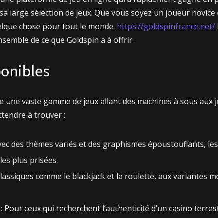
à sa large sélection de jeux. Que vous soyez un joueur novic
uelque chose pour tout le monde.
https://goldspinfrance.net/
semble de ce que Goldspin a à offrir.
ponibles
 une vaste gamme de jeux allant des machines à sous aux je
tendre à trouver :
vec des thèmes variés et des graphismes époustouflants, le
les plus prisées.
classiques comme le blackjack et la roulette, aux variantes m
: Pour ceux qui recherchent l’authenticité d’un casino terrest