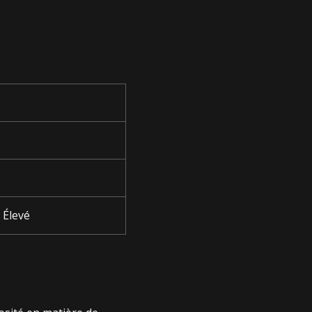
 Élevé