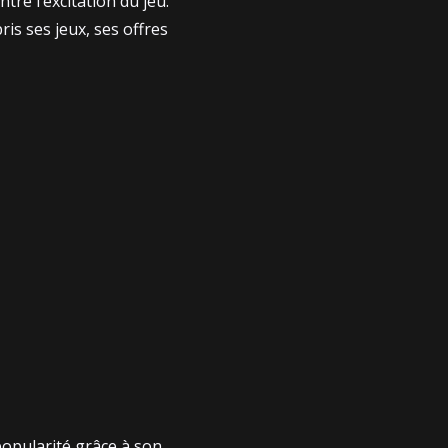
tre l’excitation du jeu.
ris ses jeux, ses offres
opularité grâce à son