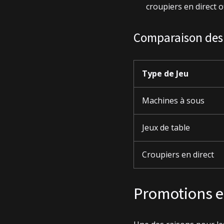
croupiers en direct 
Comparaison des
Type de Jeu
Machines à sous
Jeux de table
Croupiers en direct
Promotions et