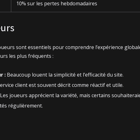
10% sur les pertes hebdomadaires
eurs
oueurs sont essentiels pour comprendre l’expérience globale
urs les plus fréquents :
r :
Beaucoup louent la simplicité et l’efficacité du site.
ervice client est souvent décrit comme réactif et utile.
Les joueurs apprécient la variété, mais certains souhaiterai
tés régulièrement.