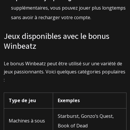
supplémentaires, vous pouvez jouer plus longtemps
sans avoir à recharger votre compte.
Jeux disponibles avec le bonus
Winbeatz
Le bonus Winbeatz peut être utilisé sur une variété de
jeux passionnants. Voici quelques catégories populaires
:
Type de jeu
Exemples
Starburst, Gonzo’s Quest,
Machines à sous
Book of Dead