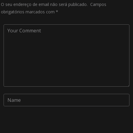
O seu endereço de email não será publicado.
Campos
obrigatórios marcados com
*