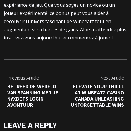
expérience de jeu. Que vous soyez un novice ou un
joueur expérimenté, ce bonus peut vous aider à
découvrir l’univers fascinant de Winbeatz tout en
augmentant vos chances de gains. Alors n’attendez plus,
inscrivez-vous aujourd’hui et commencez à jouer !
Previous Article
Next Article
BETREED DE WERELD
ELEVATE YOUR THRILL
VAN SPANNING MET JE
AT WINBEATZ CASINO
NYXBETS LOGIN
CANADA UNLEASHING
AVONTUUR
UNFORGETTABLE WINS
LEAVE A REPLY