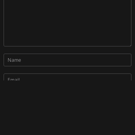
Guardar o meu nome, email e site neste navegador para a
próxima vez que eu comentar.
Post Comment