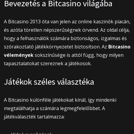
Bevezetés a Bitcasino világába
A Bitcasino 2013 óta van jelen az online kaszinók piacán,
és azóta töretlen népszerűségnek örvend. Az oldal célja,
hogy a felhasználók számára biztonságos, izgalmas és
szórakoztató játékkörnyezetet biztosítson. Az
Bitcasino
vélemények
sokszínűsége is attól függ, hogy milyen
tapasztalatokat szereznek a játékosok.
Játékok széles választéka
A Bitcasino különféle játékokat kínál, így mindenki
megtalálhatja a számára legmegfelelőbbet. A
játékválaszték tartalmazza: