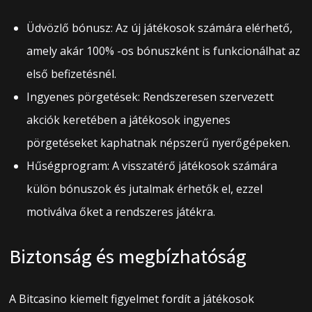
Üdvözlő bónusz: Az új játékosok számára elérhető,
amely akár 100% -os bónuszként is funkcionálhat az
első befizetésnél.
Ingyenes pörgetések: Rendszeresen szervezett
akciók keretében a játékosok ingyenes
pörgetéseket kaphatnak népszerű nyerőgépeken.
Hűségprogram: A visszatérő játékosok számára
külön bónuszok és jutalmak érhetők el, ezzel
motiválva őket a rendszeres játékra.
Biztonság és megbízhatóság
A Bitcasino kiemelt figyelmet fordít a játékosok