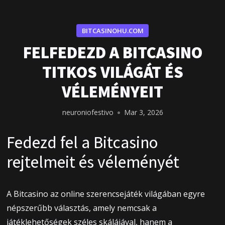
BITCASINOHU.COM
FELFEDEZD A BITCASINO
TITKOS VILÁGÁT ÉS
VÉLEMÉNYEIT
neuroniofestivo
Mar 3, 2026
Fedezd fel a Bitcasino
rejtelmeit és véleményét
A Bitcasino az online szerencsejáték világában egyre
népszerűbb választás, amely nemcsak a
játéklehetőségek széles skálájával, hanem a