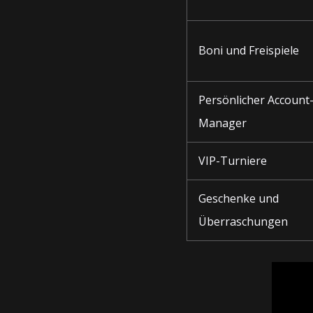
Boni und Freispiele
Persönlicher Account
Manager
VIP-Turniere
Geschenke und
Überraschungen