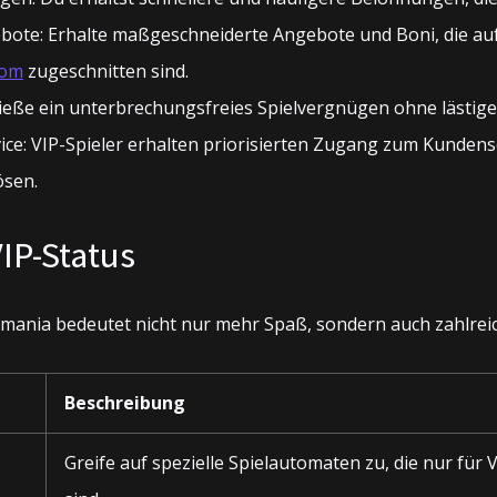
bote: Erhalte maßgeschneiderte Angebote und Boni, die auf
com
zugeschnitten sind.
eße ein unterbrechungsfreies Spielvergnügen ohne lästig
ce: VIP-Spieler erhalten priorisierten Zugang zum Kundens
ösen.
VIP-Status
omania bedeutet nicht nur mehr Spaß, sondern auch zahlreic
Beschreibung
Greife auf spezielle Spielautomaten zu, die nur für 