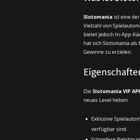
Slotomania
ist eine de
Vielzahl von Spielautom
bietet jedoch In-App-Kä
hat sich Slotomania als 
Gewinne zu erzielen.
Eigenschafte
Die
Slotomania VIP AP
neues Level heben:
Exklusive Spielautom
verfügbar sind.
Schnellere Belohnung