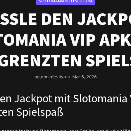
SLOTOMANIADEUTSCH.COM
SSLE DEN JACKP
TOMANIA VIP APK
GRENZTEN SPIELS
neuroniofestivo
Mar 5, 2026
den Jackpot mit Slotomania 
en Spielspaß