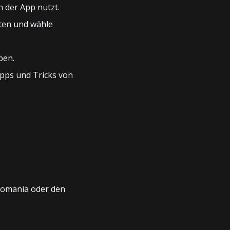
n der App nutzt.
ten und wähle
ben.
pps und Tricks von
otomania oder den