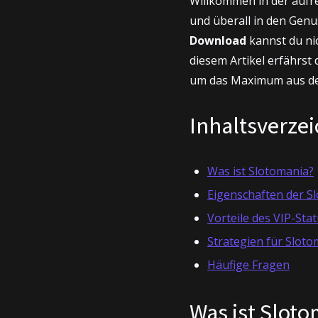
Willkommen in der auf
und überall in den Gen
Download
kannst du nic
diesem Artikel erfährst 
um das Maximum aus de
Inhaltsverzei
Was ist Slotomania?
Eigenschaften der S
Vorteile des VIP-Sta
Strategien für Sloto
Häufige Fragen
Was ist Slot