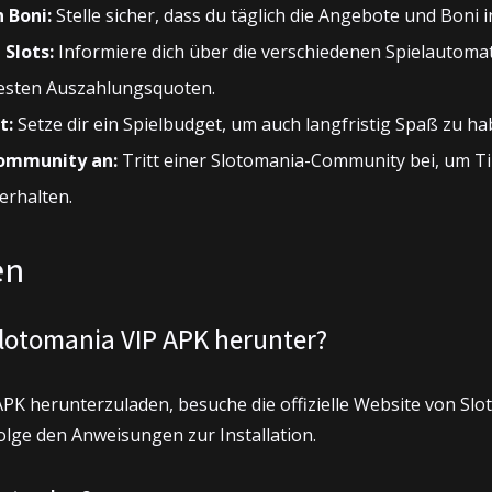
 Boni:
Stelle sicher, dass du täglich die Angebote und Boni i
 Slots:
Informiere dich über die verschiedenen Spielautoma
besten Auszahlungsquoten.
t:
Setze dir ein Spielbudget, um auch langfristig Spaß zu ha
Community an:
Tritt einer Slotomania-Community bei, um Ti
erhalten.
en
Slotomania VIP APK herunter?
PK herunterzuladen, besuche die offizielle Website von Sl
olge den Anweisungen zur Installation.