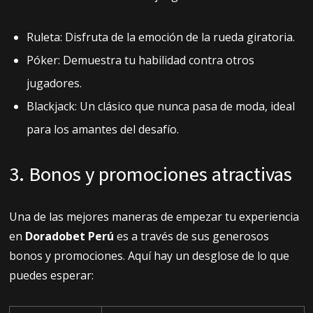
Ruleta: Disfruta de la emoción de la rueda giratoria.
Póker: Demuestra tu habilidad contra otros
jugadores.
Blackjack: Un clásico que nunca pasa de moda, ideal
para los amantes del desafío.
3. Bonos y promociones atractivas
Una de las mejores maneras de empezar tu experiencia
en
Doradobet Perú
es a través de sus generosos
bonos y promociones. Aquí hay un desglose de lo que
puedes esperar: