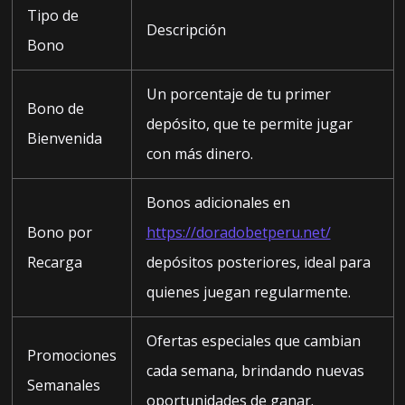
Tipo de
Descripción
Bono
Un porcentaje de tu primer
Bono de
depósito, que te permite jugar
Bienvenida
con más dinero.
Bonos adicionales en
Bono por
https://doradobetperu.net/
Recarga
depósitos posteriores, ideal para
quienes juegan regularmente.
Ofertas especiales que cambian
Promociones
cada semana, brindando nuevas
Semanales
oportunidades de ganar.