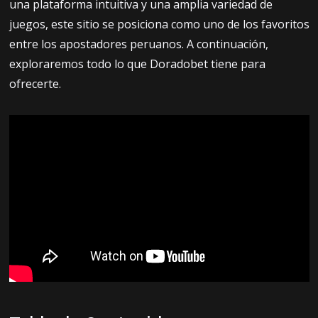
una plataforma intuitiva y una amplia variedad de
juegos, este sitio se posiciona como uno de los favoritos
entre los apostadores peruanos. A continuación,
exploraremos todo lo que Doradobet tiene para
ofrecerte.