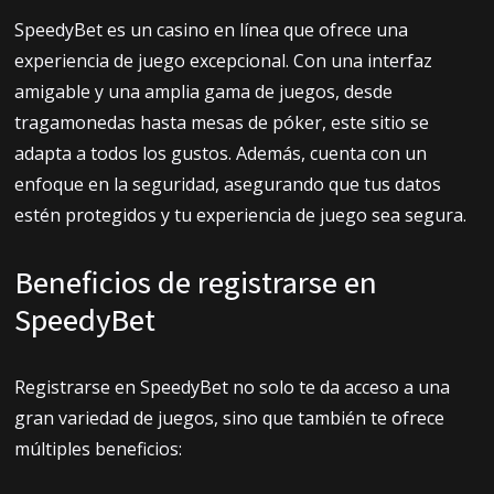
SpeedyBet es un casino en línea que ofrece una
experiencia de juego excepcional. Con una interfaz
amigable y una amplia gama de juegos, desde
tragamonedas hasta mesas de póker, este sitio se
adapta a todos los gustos. Además, cuenta con un
enfoque en la seguridad, asegurando que tus datos
estén protegidos y tu experiencia de juego sea segura.
Beneficios de registrarse en
SpeedyBet
Registrarse en SpeedyBet no solo te da acceso a una
gran variedad de juegos, sino que también te ofrece
múltiples beneficios: