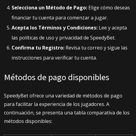
Selecciona un Método de Pago:
Elige cómo deseas
financiar tu cuenta para comenzar a jugar.
Acepta los Términos y Condiciones:
Lee y acepta
las políticas de uso y privacidad de SpeedyBet.
Confirma tu Registro:
Revisa tu correo y sigue las
instrucciones para verificar tu cuenta.
Métodos de pago disponibles
SpeedyBet ofrece una variedad de métodos de pago
para facilitar la experiencia de los jugadores. A
continuación, se presenta una tabla comparativa de los
métodos disponibles: