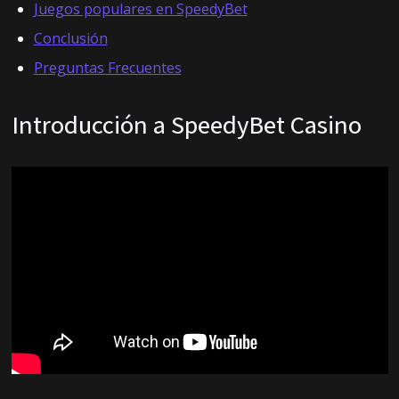
Juegos populares en SpeedyBet
Conclusión
Preguntas Frecuentes
Introducción a SpeedyBet Casino