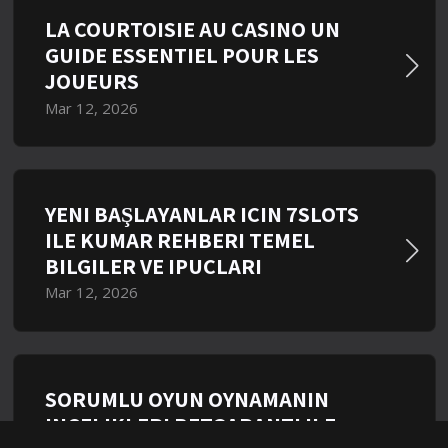
LA COURTOISIE AU CASINO UN
GUIDE ESSENTIEL POUR LES
JOUEURS
Mar 12, 2026
YENI BAŞLAYANLAR IÇIN 7SLOTS
ILE KUMAR REHBERI TEMEL
BILGILER VE IPUÇLARI
Mar 12, 2026
SORUMLU OYUN OYNAMANIN
INCELIKLERI BETGARANTI ILE