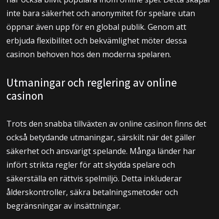
inte bara säkerhet och anonymitet för spelare utan
öppnar även upp för en global publik. Genom att
erbjuda flexibilitet och bekvämlighet möter dessa
casinon behoven hos den moderna spelaren.
Utmaningar och reglering av online
casinon
Trots den snabba tillväxten av online casinon finns det
också betydande utmaningar, särskilt när det gäller
säkerhet och ansvarigt spelande. Många länder har
infört strikta regler för att skydda spelare och
säkerställa en rättvis spelmiljö. Detta inkluderar
ålderskontroller, säkra betalningsmetoder och
begränsningar av insättningar.