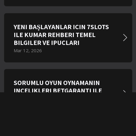
YENI BAŞLAYANLAR IÇIN 7SLOTS
ILE KUMAR REHBERI TEMEL
BILGILER VE IPUÇLARI
Mar 12, 2026
SORUMLU OYUN OYNAMANIN
INCELIKLERI BETGARANTI ILE
GÜVENLI BAHIS YAPMA REHBERI
Mar 12, 2026