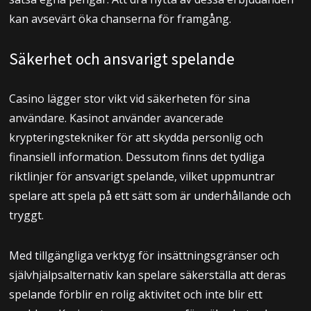
kan avsevärt öka chanserna för framgång.
Säkerhet och ansvarigt spelande
Casino lägger stor vikt vid säkerheten för sina
användare. Kasinot använder avancerade
krypteringstekniker för att skydda personlig och
finansiell information. Dessutom finns det tydliga
riktlinjer för ansvarigt spelande, vilket uppmuntrar
spelare att spela på ett sätt som är underhållande och
tryggt.
Med tillgängliga verktyg för insättningsgränser och
självhjälpsalternativ kan spelare säkerställa att deras
spelande förblir en rolig aktivitet och inte blir ett