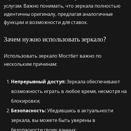
услугам. Важно понимать, что зеркала полностью
идентичны оригиналу, предлагая аналогичные
функции и возможности для ставок.
Зачем нужно использовать зеркало?
Использовать зеркало Мостбет важно по
нескольким причинам:
Непрерывный доступ:
Зеркала обеспечивают
возможность играть в любое время, несмотря на
блокировки;
Безопасность:
Убедившись в актуальности
зеркала, вы можете быть уверены в
безопасности своих данных;