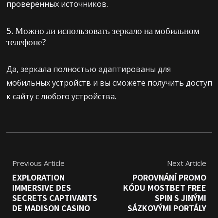
проверенных источников.
5. Можно ли использовать зеркало на мобильном
телефоне?
Да, зеркала полностью адаптированы для
мобильных устройств и вы сможете получить доступ
к сайту с любого устройства.
Previous Article
Next Article
EXPLORATION
POROVNÁNÍ PROMO
IMMERSIVE DES
KÓDU MOSTBET FREE
SECRETS CAPTIVANTS
SPIN S JINÝMI
DE MADISON CASINO
SÁZKOVÝMI PORTÁLY