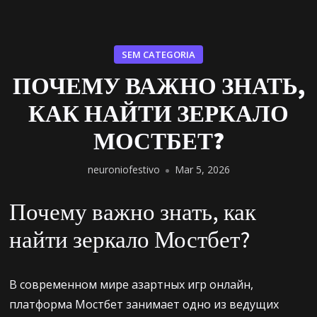
SEM CATEGORIA
ПОЧЕМУ ВАЖНО ЗНАТЬ,
КАК НАЙТИ ЗЕРКАЛО
МОСТБЕТ?
neuroniofestivo
Mar 5, 2026
Почему важно знать, как
найти зеркало Мостбет?
В современном мире азартных игр онлайн,
платформа Мостбет занимает одно из ведущих