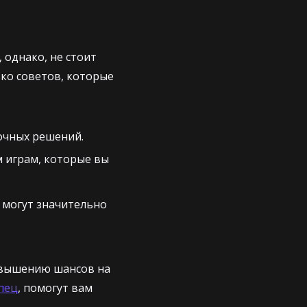
 однако, не стоит
ько советов, которые
очных решений.
м играм, которые вы
и могут значительно
повышению шансов на
пец
, помогут вам