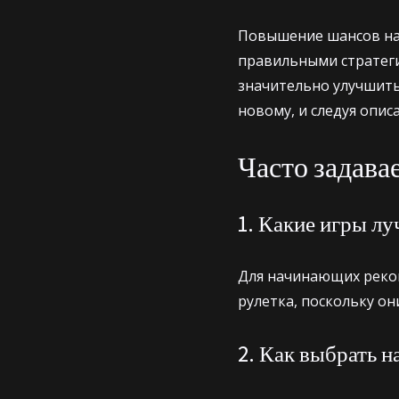
Повышение шансов на 
правильными стратеги
значительно улучшить
новому, и следуя опи
Часто задава
1. Какие игры л
Для начинающих рекоме
рулетка, поскольку о
2. Как выбрать н