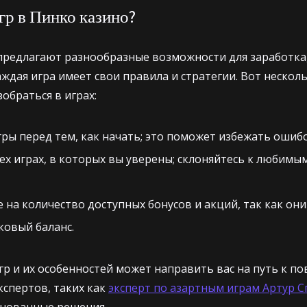
гр в Пинко казино?
предлагают разнообразные возможности для заработка,
аждая игра имеет свои правила и стратегии. Вот нескол
обраться в играх:
гры перед тем, как начать; это поможет избежать ошиб
ех играх, в которых вы уверены; склоняйтесь к любимы
на количество доступных бонусов и акций, так как он
ковый баланс.
гр и их особенностей может направить вас на путь к 
кспертов, таких как
эксперт по азартным играм Артур С