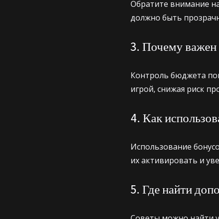
Обратите внимание на
должно быть прозрачн
3. Почему важен
Контроль бюджета пом
игрой, снижая риск пр
4. Как использов
Использование бонусо
их активировать и ув
5. Где найти до
Советы можно найти у 