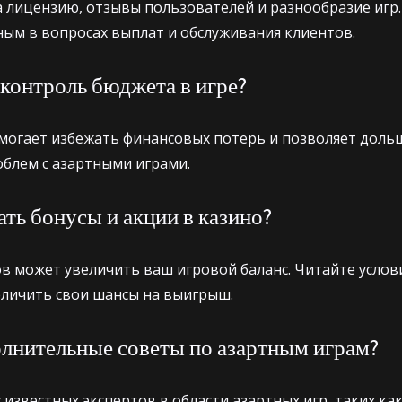
 лицензию, отзывы пользователей и разнообразие игр
ым в вопросах выплат и обслуживания клиентов.
 контроль бюджета в игре?
огает избежать финансовых потерь и позволяет доль
облем с азартными играми.
ать бонусы и акции в казино?
в может увеличить ваш игровой баланс. Читайте услов
еличить свои шансы на выигрыш.
полнительные советы по азартным играм?
известных экспертов в области азартных игр, таких ка