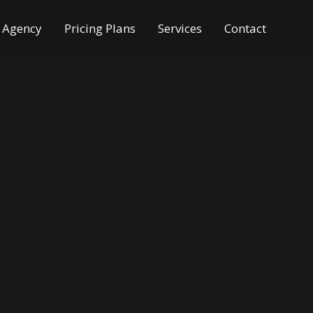
e Agency
Pricing Plans
Services
Contact