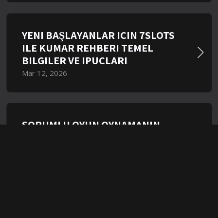
YENI BAŞLAYANLAR IÇIN 7SLOTS
ILE KUMAR REHBERI TEMEL
BILGILER VE IPUÇLARI
Mar 12, 2026
SORUMLU OYUN OYNAMANIN
INCELIKLERI BETGARANTI ILE
GÜVENLI BAHIS YAPMA REHBERI
Mar 12, 2026