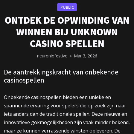
PUBLIC
ONTDEK DE OPWINDING VAN
WINNEN BIJ UNKNOWN
CASINO SPELLEN
neuroniofestivo
Mar 3, 2026
De aantrekkingskracht van onbekende
casinospellen
Onbekende casinospellen bieden een unieke en
spannende ervaring voor spelers die op zoek zijn naar
iets anders dan de traditionele spellen. Deze nieuwe en
innovatieve gokmogelijkheden zijn vaak minder bekend,
maar ze kunnen verrassende winsten opleveren. De