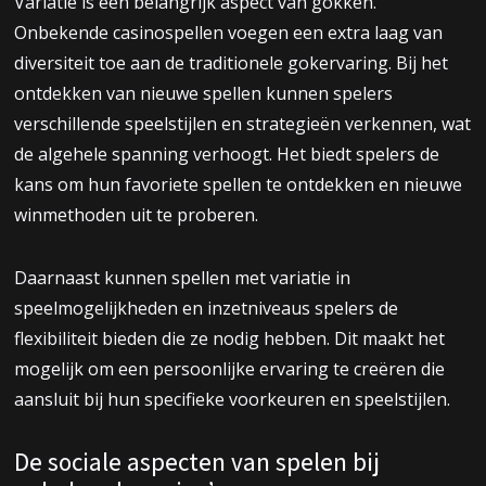
Variatie is een belangrijk aspect van gokken.
Onbekende casinospellen voegen een extra laag van
diversiteit toe aan de traditionele gokervaring. Bij het
ontdekken van nieuwe spellen kunnen spelers
verschillende speelstijlen en strategieën verkennen, wat
de algehele spanning verhoogt. Het biedt spelers de
kans om hun favoriete spellen te ontdekken en nieuwe
winmethoden uit te proberen.
Daarnaast kunnen spellen met variatie in
speelmogelijkheden en inzetniveaus spelers de
flexibiliteit bieden die ze nodig hebben. Dit maakt het
mogelijk om een persoonlijke ervaring te creëren die
aansluit bij hun specifieke voorkeuren en speelstijlen.
De sociale aspecten van spelen bij