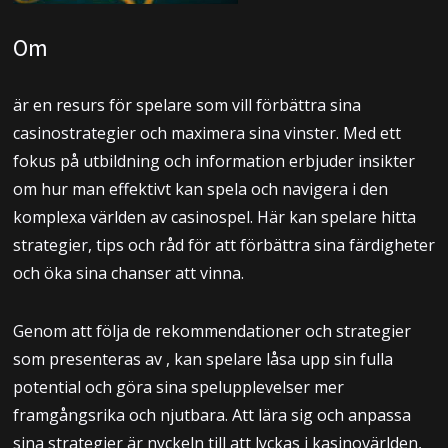
Om
är en resurs för spelare som vill förbättra sina
casinostrategier och maximera sina vinster. Med ett
fokus på utbildning och information erbjuder insikter
om hur man effektivt kan spela och navigera i den
komplexa världen av casinospel. Här kan spelare hitta
strategier, tips och råd för att förbättra sina färdigheter
och öka sina chanser att vinna.
Genom att följa de rekommendationer och strategier
som presenteras av , kan spelare låsa upp sin fulla
potential och göra sina spelupplevelser mer
framgångsrika och njutbara. Att lära sig och anpassa
sina strategier är nyckeln till att lyckas i kasinovärlden,