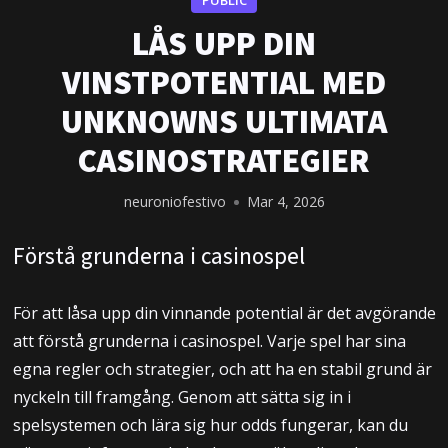
LÅS UPP DIN
VINSTPOTENTIAL MED
UNKNOWNS ULTIMATA
CASINOSTRATEGIER
neuroniofestivo
Mar 4, 2026
Förstå grunderna i casinospel
För att låsa upp din vinnande potential är det avgörande
att förstå grunderna i casinospel. Varje spel har sina
egna regler och strategier, och att ha en stabil grund är
nyckeln till framgång. Genom att sätta sig in i
spelsystemen och lära sig hur odds fungerar, kan du