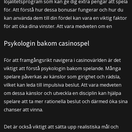
lojalitetsprogram som kan ge dig extra pengar att spela
för. Att förstå hur dessa bonusar fungerar och hur du
kan använda dem till din fördel kan vara en viktig faktor
för att öka dina vinster. Att vara medveten om en
Psykologin bakom casinospel
För att framgångsrikt navigera i casinovärlden är det
viktigt att förstå psykologin bakom spelande. Många
spelare påverkas av känslor som girighet och rädsla,
vilket kan leda till impulsiva beslut. Att vara medveten
om dessa känslor och utveckla en disciplin kan hjälpa
spelare att ta mer rationella beslut och därmed öka sina
chanser att vinna.
Det är också viktigt att sätta upp realistiska mål och