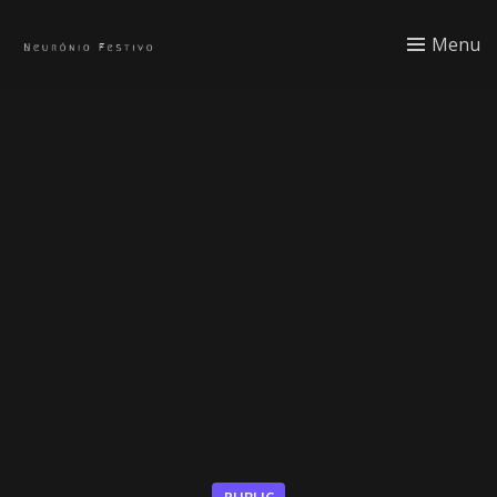
Menu
PUBLIC