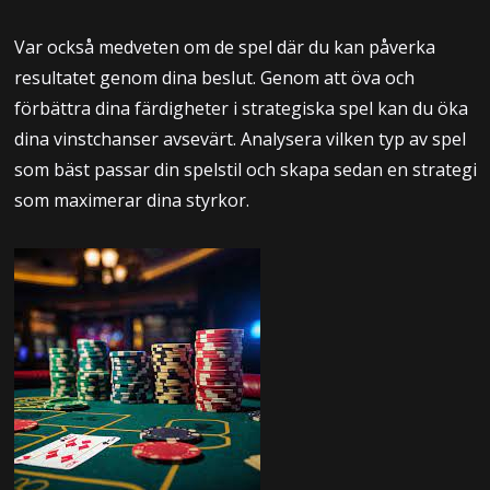
Var också medveten om de spel där du kan påverka
resultatet genom dina beslut. Genom att öva och
förbättra dina färdigheter i strategiska spel kan du öka
dina vinstchanser avsevärt. Analysera vilken typ av spel
som bäst passar din spelstil och skapa sedan en strategi
som maximerar dina styrkor.