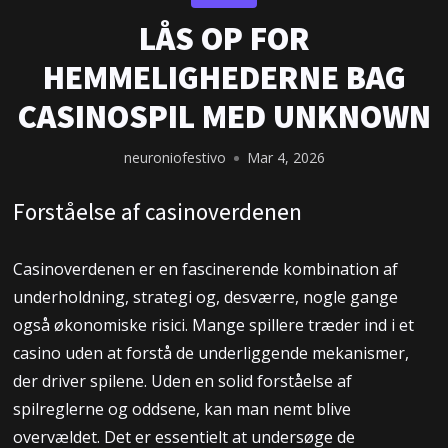
LÅS OP FOR
HEMMELIGHEDERNE BAG
CASINOSPIL MED UNKNOWN
neuroniofestivo
Mar 4, 2026
Forståelse af casinoverdenen
Casinoverdenen er en fascinerende kombination af
underholdning, strategi og, desværre, nogle gange
også økonomiske risici. Mange spillere træder ind i et
casino uden at forstå de underliggende mekanismer,
der driver spilene. Uden en solid forståelse af
spilreglerne og oddsene, kan man nemt blive
overvældet. Det er essentielt at undersøge de