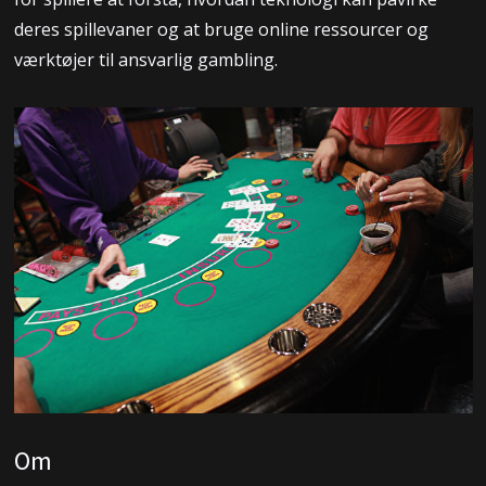
deres spillevaner og at bruge online ressourcer og
værktøjer til ansvarlig gambling.
Om