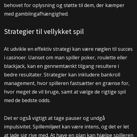
behovet for oplysning og støtte til dem, der kæmper
med gamblingafhængighed.
Strategier til vellykket spil
At udvikle en effektiv strategi kan være nøglen til succes
i casinoer. Uanset om man spiller poker, roulette eller
blackjack, kan en gennemtænkt tilgang resultere i
bedre resultater. Strategier kan inkludere bankroll
management, hvor spilleren fastsætter en grænse for,
hvor meget de vil bruge, samt at vælge de rigtige spil
med de bedste odds.
Det er også vigtigt at tage pauser og undgå
impulsivitet. Spillemiljøet kan være intens, og det er let
at lade sig rive med. At have en plan kan hjælpe spilleren