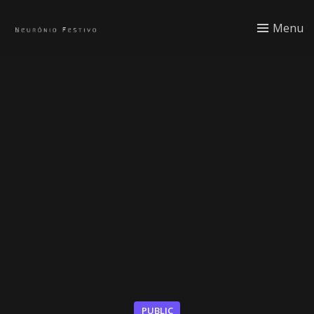
Menu
PUBLIC