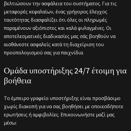
βελτιώσουν την ασφάλεια του συστήματος. Για τις
μεταφορές κεφαλαίων, ένας γρήγορος έλεγχος
ταυτότητας διασφαλίζει ότι όλες οι πληρωμές
παραμένουν αξιόπιστες και καλά φυλαγμένες. Οι
αποτελεσματικές διαδικασίες μας σάς βοηθούν να
αισθάνεστε ασφαλείς κατά τη διαχείριση του
προϋπολογισμού σας για παιχνίδια.
Ομάδα υποστήριξης 24/7 έτοιμη για
βοήθεια
Το έμπειρο γραφείο υποστήριξης είναι προσβάσιμο
χωρίς διακοπή για να σας βοηθήσει με οποιεσδήποτε
ερωτήσεις ή αμφιβολίες. Επικοινωνήστε μαζί μας
μέσω: