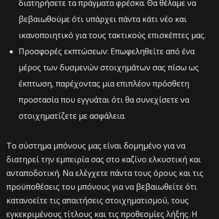
διατηρήσετε τα πράγματα φρέσκα. Θα θέλαμε να
βεβαιωθούμε ότι υπάρχει πάντα κάτι νέο και
ικανοποιητικό για τους τακτικούς επισκέπτες μας.
Προσφορές εκπτώσεων: Επωφεληθείτε από ένα
μέρος των δυσμενών στοιχημάτων σας πίσω ως
έκπτωση, παρέχοντας μια επιπλέον πρόσθετη
προστασία που εγγυάται ότι θα συνεχίσετε να
στοιχηματίζετε με ασφάλεια.
Το σύστημα μπόνους μας είναι δομημένο για να
διατηρεί την εμπειρία σας στο καζίνο ελκυστική και
ανταποδοτική. Να ελέγχετε πάντα τους όρους και τις
προϋποθέσεις του μπόνους για να βεβαιωθείτε ότι
κατανοείτε τις απαιτήσεις στοιχηματισμού, τους
εγκεκριμένους τίτλους και τις προθεσμίες λήξης. Η