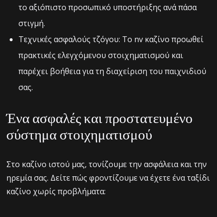
το αξιόπιστο προσωπικό υποστήριξης ανά πάσα
στιγμή.
Τεχνικές ασφαλούς τζόγου: Το nv καζίνο προωθεί
πρακτικές ελεγχόμενου στοιχηματισμού και
παρέχει βοήθεια για τη διαχείριση του παιχνιδιού
σας.
Ένα ασφαλές και προστατευμένο
σύστημα στοιχηματισμού
Στο καζίνο ιστού μας, τονίζουμε την ασφάλεια και την
ηρεμία σας. Δείτε πώς φροντίζουμε να έχετε ένα ταξίδι
καζίνο χωρίς προβλήματα: