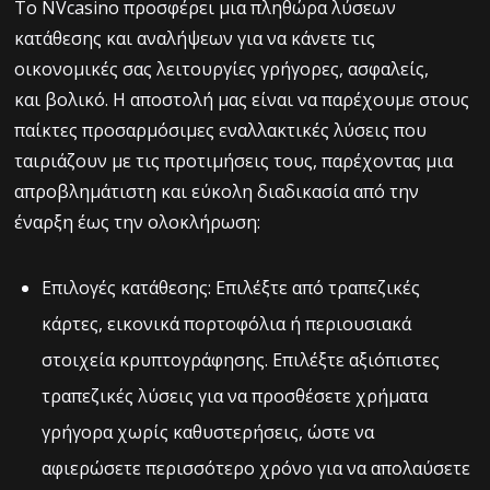
Το NVcasino προσφέρει μια πληθώρα λύσεων
κατάθεσης και αναλήψεων για να κάνετε τις
οικονομικές σας λειτουργίες γρήγορες, ασφαλείς,
και βολικό. Η αποστολή μας είναι να παρέχουμε στους
παίκτες προσαρμόσιμες εναλλακτικές λύσεις που
ταιριάζουν με τις προτιμήσεις τους, παρέχοντας μια
απροβλημάτιστη και εύκολη διαδικασία από την
έναρξη έως την ολοκλήρωση:
Επιλογές κατάθεσης: Επιλέξτε από τραπεζικές
κάρτες, εικονικά πορτοφόλια ή περιουσιακά
στοιχεία κρυπτογράφησης. Επιλέξτε αξιόπιστες
τραπεζικές λύσεις για να προσθέσετε χρήματα
γρήγορα χωρίς καθυστερήσεις, ώστε να
αφιερώσετε περισσότερο χρόνο για να απολαύσετε