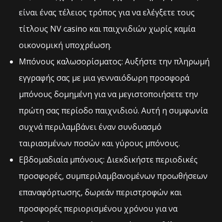
είναι ένας τέλειος τρόπος για να ελέγξετε τους
τίτλους NV casino και παιχνιδιών χωρίς καμία
οικονομική υποχρέωση.
Μπόνους καλωσορίσματος: Αυξήστε την πληρωμή
εγγραφής σας με μια γενναιόδωρη προσφορά
μπόνους δομημένη για να μεγιστοποιήσετε την
πρώτη σας περίοδο παιχνιδιού. Αυτή η συμφωνία
συχνά περιλαμβάνει έναν συνδυασμό
ταιριασμένων ποσών και γύρους μπόνους.
Εβδομαδιαία μπόνους: Διεκδικήστε περιοδικές
προσφορές, συμπεριλαμβανομένων προωθήσεων
επαναφόρτωσης, δωρεάν περιστροφών και
προσφορές περιορισμένου χρόνου για να