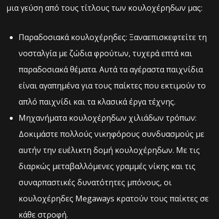
μια γεύση από τους τίτλους των κουλοχέρηδων μας:
Παραδοσιακά κουλοχέρηδες: Ξαναεπισκεφτείτε τη
νοσταλγία με ζώδια φρούτων, τυχερά επτά και
παραδοσιακά θέματα. Αυτά τα αγέραστα παιχνίδια
είναι αγαπημένα για τους παίκτες που εκτιμούν το
απλό παιχνίδι και τα κλασικά έργα τέχνης.
Μηχανήματα κουλοχέρηδων χιλιάδων τρόπων:
Δοκιμάστε πολλούς νικηφόρους συνδυασμούς με
αυτήν την ευέλικτη δομή κουλοχέρηδων. Με τις
διαρκώς μεταβαλλόμενες γραμμές νίκης και τις
συναρπαστικές δυνατότητες μπόνους, οι
κουλοχέρηδες Megaways κρατούν τους παίκτες σε
κάθε στροφή.