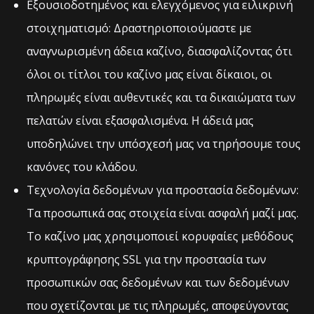
Εξουσιοδοτημένος και ελεγχόμενος για ειλικρινή
στοιχηματισμό: Δραστηριοποιούμαστε με
αναγνωρισμένη άδεια καζίνο, διασφαλίζοντας ότι
όλοι οι τίτλοι του καζίνο μας είναι δίκαιοι, οι
πληρωμές είναι αυθεντικές και τα δικαιώματα των
πελατών είναι εξασφαλισμένα. Η άδειά μας
υποδηλώνει την υπόσχεσή μας να τηρήσουμε τους
κανόνες του κλάδου.
Τεχνολογία δεδομένων για προστασία δεδομένων:
Τα προσωπικά σας στοιχεία είναι ασφαλή μαζί μας.
Το καζίνο μας χρησιμοποιεί κορυφαίες μεθόδους
κρυπτογράφησης SSL για την προστασία των
προσωπικών σας δεδομένων και των δεδομένων
που σχετίζονται με τις πληρωμές, αποφεύγοντας