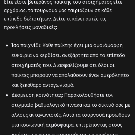
Είτε είστε βετεράνος παίκτης του στοιχήματος είτε
αρχάριος, τα τουρνουά μας ταιριάζουν σε κάθε
επίπεδο δεξιοτήτων. Δείτε τι κάνει αυτές τις
προκλήσεις μοναδικές:
Ίσο παιχνίδι: Κάθε παίκτης έχει μια ομοιόμορφη
ευκαιρία να κερδίσει, ανεξάρτητα από το επίπεδο
στοιχήματός του. Διασφαλίζουμε ότι όλοι οι
παίκτες μπορούν να απολαύσουν έναν αμερόληπτο
και ξεκάθαρο ανταγωνισμό.
Δέσμευση κοινότητας: Παρακολουθήστε τον
στιγμιαίο βαθμολογικό πίνακα και το δίκτυό σας με
άλλους ανταγωνιστές. Αυτά τα τουρνουά προωθούν
μια κοινωνική ατμόσφαιρα, επιτρέποντας στους
χρήστες να κοινωνικοποιούνται, να παρέχουν