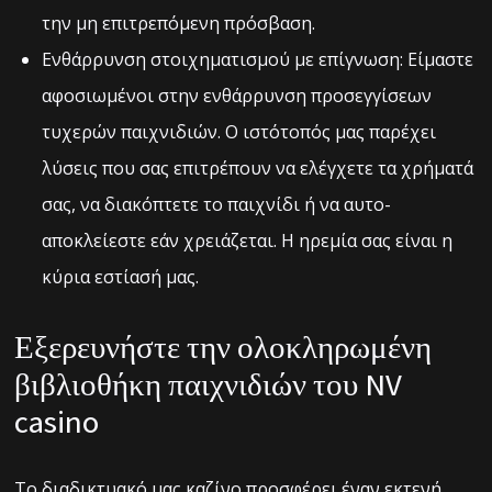
την μη επιτρεπόμενη πρόσβαση.
Ενθάρρυνση στοιχηματισμού με επίγνωση: Είμαστε
αφοσιωμένοι στην ενθάρρυνση προσεγγίσεων
τυχερών παιχνιδιών. Ο ιστότοπός μας παρέχει
λύσεις που σας επιτρέπουν να ελέγχετε τα χρήματά
σας, να διακόπτετε το παιχνίδι ή να αυτο-
αποκλείεστε εάν χρειάζεται. Η ηρεμία σας είναι η
κύρια εστίασή μας.
Εξερευνήστε την ολοκληρωμένη
βιβλιοθήκη παιχνιδιών του NV
casino
Το διαδικτυακό μας καζίνο προσφέρει έναν εκτενή