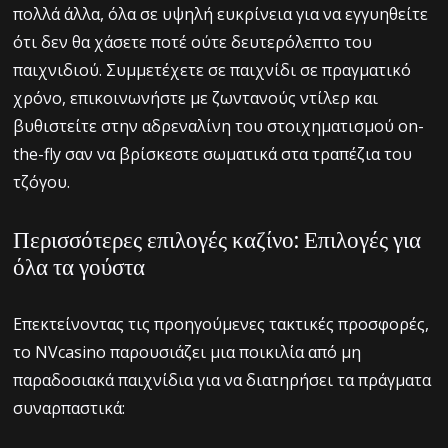
πολλά άλλα, όλα σε υψηλή ευκρίνεια για να εγγυηθείτε
ότι δεν θα χάσετε ποτέ ούτε δευτερόλεπτο του
παιχνιδιού. Συμμετέχετε σε παιχνίδι σε πραγματικό
χρόνο, επικοινωνήστε με ζωντανούς ντίλερ και
βυθιστείτε στην αδρεναλίνη του στοιχηματισμού on-
the-fly σαν να βρίσκεστε σωματικά στα τραπέζια του
τζόγου.
Περισσότερες επιλογές καζίνο: Επιλογές για
όλα τα γούστα
Επεκτείνοντας τις προηγούμενες τακτικές προσφορές,
το NVcasino παρουσιάζει μια ποικιλία από μη
παραδοσιακά παιχνίδια για να διατηρήσει τα πράγματα
συναρπαστικά: