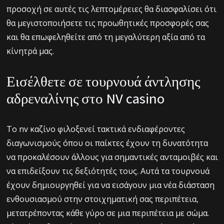
προσοχή σε αυτές τις λεπτομέρειες θα διασφαλίσει ότι
θα μεγιστοποιήσετε τις προωθητικές προσφορές σας
και θα επωφεληθείτε από τη μεγαλύτερη αξία από τα
κίνητρά μας.
Εισέλθετε σε τουρνουά άντλησης
αδρεναλίνης στο NV casino
Το nv καζίνο φιλοξενεί τακτικά ενδιαφέροντες
διαγωνισμούς όπου οι παίκτες έχουν τη δυνατότητα
να προκαλέσουν άλλους για σημαντικές ανταμοιβές και
να επιδείξουν τις δεξιότητές τους. Αυτά τα τουρνουά
έχουν δημιουργηθεί για να εισάγουν μια νέα διάσταση
ενθουσιασμού στην στοιχηματική σας περιπέτεια,
μετατρέποντας κάθε γύρο σε μια περιπέτεια με σώμα.