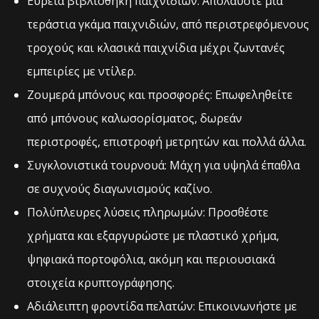
Ευρεία βιβλιοθήκη παιχνιδιών: Απολαύστε μια
τεράστια γκάμα παιχνιδιών, από περιστρεφόμενους
τροχούς και κλασικά παιχνίδια μέχρι ζωντανές
εμπειρίες με ντίλερ.
Ζουμερά μπόνους και προσφορές: Επωφεληθείτε
από μπόνους καλωσορίσματος, δωρεάν
περιστροφές, επιστροφή μετρητών και πολλά άλλα.
Συγκλονιστικά τουρνουά: Μάχη για υψηλά έπαθλα
σε συχνούς διαγωνισμούς καζίνο.
Πολύπλευρες λύσεις πληρωμών: Προσθέστε
χρήματα και εξαργυρώστε με πλαστικό χρήμα,
ψηφιακά πορτοφόλια, ακόμη και περιουσιακά
στοιχεία κρυπτογράφησης.
Αδιάλειπτη φροντίδα πελατών: Επικοινωνήστε με