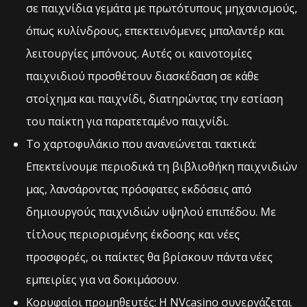
σε παιχνίδια γεμάτα με πρωτότυπους μηχανισμούς,
όπως κυλίνδρους, επεκτεινόμενες μπαλαντέρ και
λειτουργίες μπόνους. Αυτές οι καινοτομίες
παιχνιδιού προσθέτουν διασκέδαση σε κάθε
στοίχημα και παιχνίδι, διατηρώντας την εστίαση
του παίκτη για παρατεταμένο παιχνίδι.
Το χαρτοφυλάκιο που ανανεώνεται τακτικά:
Επεκτείνουμε περιοδικά τη βιβλιοθήκη παιχνιδιών
μας, λανσάροντας πρόσφατες εκδόσεις από
δημιουργούς παιχνιδιών υψηλού επιπέδου. Με
τίτλους περιορισμένης έκδοσης και νέες
προσφορές, οι παίκτες θα βρίσκουν πάντα νέες
εμπειρίες για να δοκιμάσουν.
Κορυφαίοι προμηθευτές: Η NVcasino συνεργάζεται