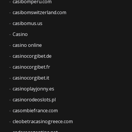
casibomperu.com
casibomswitzerland.com
casibomus.us
Casino
casino online
casinocorgibet.de
casinocorgibet.fr
casinocorgibet.it
casinoplayjonny.es
casinorodeoslots.pl
casombiefrance.com
cleobetracasinogreece.com