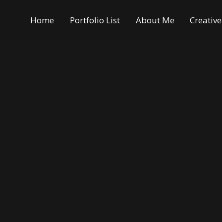
Home
Portfolio List
About Me
Creativ