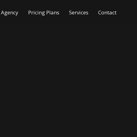
e Agency
Pricing Plans
Services
Contact