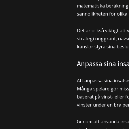
matematiska beräkningar
sannolikheten för olika 
Det är också viktigt att
strategi noggrant, oavs
känslor styra sina beslut
Anpassa sina ins
Att anpassa sina insats
Många spelare gör missta
baserat på vinst- eller 
vinster under en bra per
Genom att använda insat