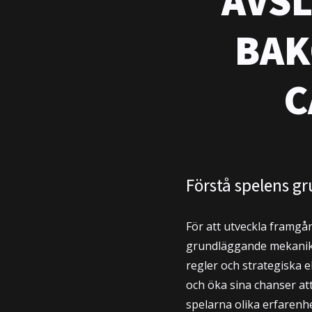
BAK
C
Förstå spelens 
För att utveckla framgån
grundläggande mekanik. 
regler och strategiska 
och öka sina chanser att
spelarna olika erfarenhe