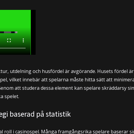
ur, utdelning och husfördel är avgörande. Husets fördel är 
spel, vilket innebär att spelarna måste hitta sätt att minimer
Genom att studera dessa element kan spelare skräddarsy sina
a spelet.
egi baserad på statistik
ral roll i casinospel. Många framgångsrika spelare baserar si