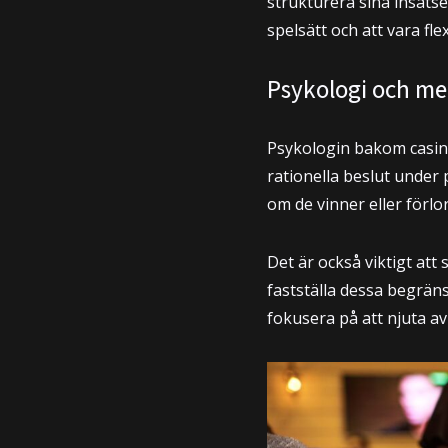
strukturera sina insatse
spelsätt och att vara fl
Psykologi och men
Psykologin bakom casino
rationella beslut under p
om de vinner eller förl
Det är också viktigt att
fastställa dessa begrän
fokusera på att njuta av