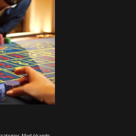
strategier. Med ökande